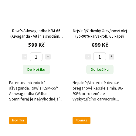
Raw’s Ashwagandha KSM-66
Nejsilnější divoký Oregánový olej
(Ašvaganda - Vitánie snodárná)
(86-90% karvakrol), 60 kapslí
120 kapslí (60g)
599 Kč
699 Kč
Do košíku
Do košíku
Patentovaná indická
Nejsilnější a jediné divoké
ašvaganda. Raw’s KSM-66®
oreganové kapsle s min. 86-
Ashwagandha (Withania
90% přirozeně se
Somnifera) je nejvýhodnější...
vyskytujícího carvacrolu...
Novinka
Novinka