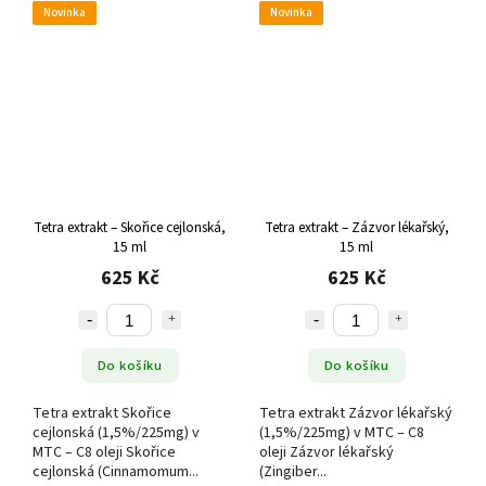
Novinka
Novinka
Tetra extrakt – Skořice cejlonská,
Tetra extrakt – Zázvor lékařský,
15 ml
15 ml
625 Kč
625 Kč
Do košíku
Do košíku
Tetra extrakt Skořice
Tetra extrakt Zázvor lékařský
cejlonská (1,5%/225mg) v
(1,5%/225mg) v MTC – C8
MTC – C8 oleji Skořice
oleji Zázvor lékařský
cejlonská (Cinnamomum...
(Zingiber...