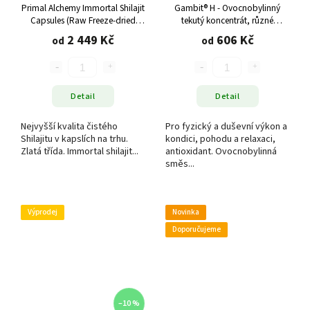
Primal Alchemy Immortal Shilajit
Gambit® H - Ovocnobylinný
Capsules (Raw Freeze-dried
tekutý koncentrát, různé
kapsle), různé varianty
varianty
2 449 Kč
606 Kč
od
od
Detail
Detail
Nejvyšší kvalita čistého
Pro fyzický a duševní výkon a
Shilajitu v kapslích na trhu.
kondici, pohodu a relaxaci,
Zlatá třída. Immortal shilajit...
antioxidant. Ovocnobylinná
směs...
Výprodej
Novinka
Doporučujeme
–10 %