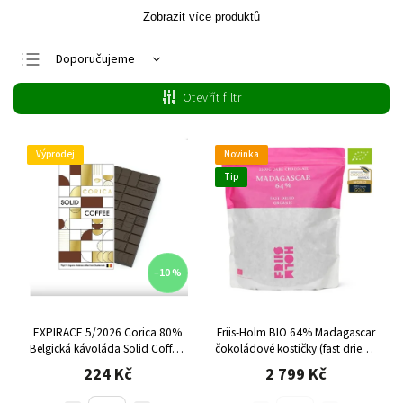
Zobrazit více produktů
Doporučujeme
Nejlevnější
Otevřít filtr
Nejdražší
Nejprodávanější
Výprodej
Novinka
Abecedně
Tip
–10 %
EXPIRACE 5/2026 Corica 80%
Friis-Holm BIO 64% Madagascar
Belgická kávoláda Solid Coffee,
čokoládové kostičky (fast dried),
70 g
1500 g
224 Kč
2 799 Kč