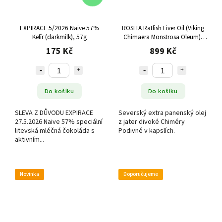
EXPIRACE 5/2026 Naive 57%
ROSITA Ratfish Liver Oil (Viking
Kefír (darkmilk), 57g
Chimaera Monstrosa Oleum),
Olej z jater divoké chiméry
175 Kč
899 Kč
podivné, 90 kapslí
Do košíku
Do košíku
SLEVA Z DŮVODU EXPIRACE
Severský extra panenský olej
27.5.2026 Naive 57% speciální
z jater divoké Chiméry
litevská mléčná čokoláda s
Podivné v kapslích.
aktivním...
Novinka
Doporučujeme