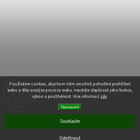
Používáme cookies, abychom Vám umožnili pohodlné prohlížení
webu a díky analýze provozu webu. neustále zlepšovali jeho funkce,
výkon a použitelnost.
Více informací
zde
.
Copyright 2026
Dům dlouhověkosti
. Všechna práva vyhrazena.
Nastavení
Upravit nastavení cookies
Vytvořil
Shoptet
| Design
Shoptak.cz
Souhlasím
Odmítnout