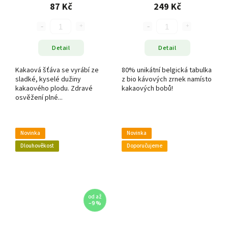
87 Kč
249 Kč
Detail
Detail
Kakaová šťáva se vyrábí ze
80% unikátní belgická tabulka
sladké, kyselé dužiny
z bio kávových zrnek namísto
kakaového plodu. Zdravé
kakaových bobů!
osvěžení plné...
Novinka
Novinka
Dlouhověkost
Doporučujeme
od
až
–9 %