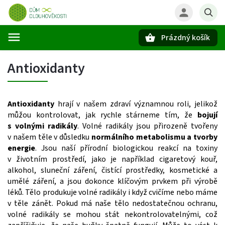
Prázdný košík
Hledat
Antioxidanty
Antioxidanty
hrají v našem zdraví významnou roli, jelikož
můžou kontrolovat, jak rychle stárneme tím, že
bojují
s volnými radikály
. Volné radikály jsou přirozeně tvořeny
v našem těle v důsledku
normálního metabolismu a tvorby
energie
. Jsou naší přírodní biologickou reakcí na toxiny
v životním prostředí, jako je například cigaretový kouř,
alkohol, sluneční záření, čistící prostředky, kosmetické a
umělé záření, a jsou dokonce klíčovým prvkem při výrobě
léků. Tělo produkuje volné radikály i když cvičíme nebo máme
v těle zánět. Pokud má naše tělo nedostatečnou ochranu,
volné radikály se mohou stát nekontrolovatelnými, což