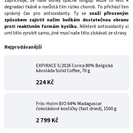
zapříčiňuje, že naše buňky špatně fungují. Může to vést k
degradaci tkáně a narůstá tím riziko chorob. To přichází ten
správný čas pro antioxidanty. Ty se
snaží přirozeným
způsobem zajistit našim buňkám dostatečnou obranu
proti reaktivním formám kyslíku.
Některé antioxidanty si
umí tělo vyrobit samo, jiné musí naše tělo získávat ze stravy.
Nejprodávanější
EXPIRACE 5/2026 Corica 80% Belgická
kávoláda Solid Coffee, 70 g
224 Kč
Friis-Holm BIO 64% Madagascar
čokoládové kostičky (fast dried), 1500 g
2 799 Kč