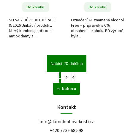
Do košíku
Do košíku
SLEVA Z DŮVODU EXPIRACE
Označení AF znamená Alcohol
8/2026 Unikátní produkt,
Free – přípravek s 0%
který kombinuje přírodní
obsahem alkoholu. Při výrobě
antioxidanty a...
byla...
Načíst 20 dalších
1
4
Nahoru
Kontakt
info
@
dumdlouhovekosti.cz
+420 773 668 598