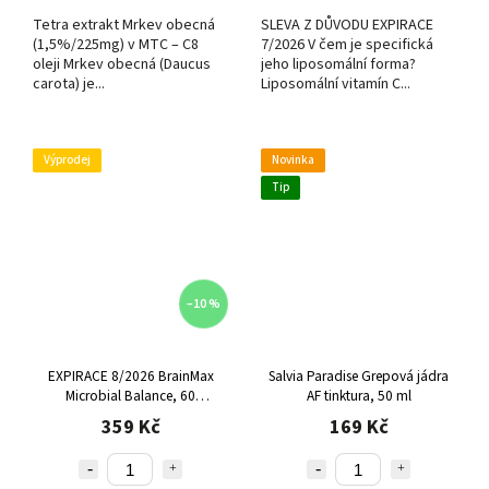
Tetra extrakt Mrkev obecná
SLEVA Z DŮVODU EXPIRACE
(1,5%/225mg) v MTC – C8
7/2026 V čem je specifická
oleji Mrkev obecná (Daucus
jeho liposomální forma?
carota) je...
Liposomální vitamín C...
Výprodej
Novinka
Tip
–10 %
EXPIRACE 8/2026 BrainMax
Salvia Paradise Grepová jádra
Microbial Balance, 60
AF tinktura, 50 ml
rostlinných kapslí
359 Kč
169 Kč