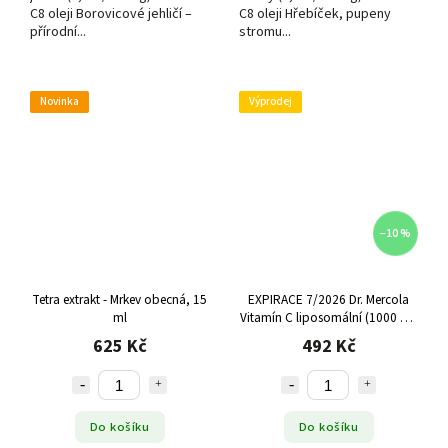
C8 oleji Borovicové jehličí –
C8 oleji Hřebíček, pupeny
přírodní...
stromu...
Novinka
Výprodej
–10 %
Tetra extrakt - Mrkev obecná, 15
EXPIRACE 7/2026 Dr. Mercola
ml
Vitamín C liposomální (1000 mg
na porci), 60 kapslí
625 Kč
492 Kč
Do košíku
Do košíku