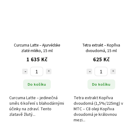
Curcuma Latte – Ajurvédske
Tetra extrakt – Kopřiva
zlaté mléko, 15 ml
dvoudomá, 15 ml
1 635 Kč
625 Kč
Do košíku
Do košíku
Curcuma Latte – jedinečná
Tetra extrakt Kopřiva
směs 6 koření s blahodárnými
dvoudomá (1,5%/225mg) v
účinky na zdraví. Tento
MTC – C8 oleji Kopřiva
zlatavě žlutý...
dvoudomá je královnou
mezi...