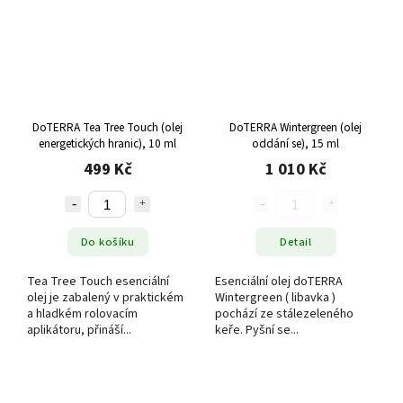
DoTERRA Tea Tree Touch (olej
DoTERRA Wintergreen (olej
energetických hranic), 10 ml
oddání se), 15 ml
499 Kč
1 010 Kč
Do košíku
Detail
Tea Tree Touch esenciální
Esenciální olej doTERRA
olej je zabalený v praktickém
Wintergreen ( libavka )
a hladkém rolovacím
pochází ze stálezeleného
aplikátoru, přináší...
keře. Pyšní se...