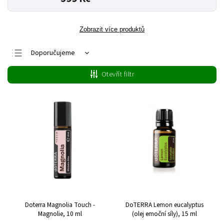
Zobrazit více produktů
Doporučujeme
Nejlevnější
Otevřít filtr
Nejdražší
Nejprodávanější
Abecedně
Doterra Magnolia Touch -
DoTERRA Lemon eucalyptus
Magnolie, 10 ml
(olej emoční síly), 15 ml