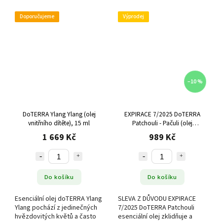
Doporučujeme
Výprodej
–10 %
DoTERRA Ylang Ylang (olej
EXPIRACE 7/2025 DoTERRA
vnitřního dítěte), 15 ml
Patchouli - Pačuli (olej
tělesnosti), 15 ml
1 669 Kč
989 Kč
Do košíku
Do košíku
Esenciální olej doTERRA Ylang
SLEVA Z DŮVODU EXPIRACE
Ylang pochází z jedinečných
7/2025 DoTERRA Patchouli
hvězdovitých květů a často
esenciální olej zklidňuje a