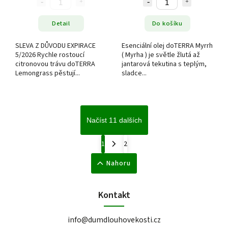
Detail
Do košíku
SLEVA Z DŮVODU EXPIRACE
Esenciální olej doTERRA Myrrh
5/2026 Rychle rostoucí
( Myrha ) je světle žlutá až
citronovou trávu doTERRA
jantarová tekutina s teplým,
Lemongrass pěstují...
sladce...
Načíst 11 dalších
1
2
Nahoru
Kontakt
info
@
dumdlouhovekosti.cz