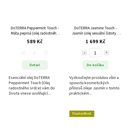
DoTERRA Peppermint Touch -
DoTERRA Jasmine Touch -
Máta peprná (olej radostného
Jasmín (olej sexuální čistoty a
srdce), 10 ml
rovnováhy), 10 ml
589 Kč
1 699 Kč
Detail
Do košíku
Esenciální olej DoTERRA
Vyzkoušejte proslulou vůni a
Peppermint Touch (Olej
spoustu kosmetických
radostného srdce) vám do
přínosů oleje Jasmín v tomto
života vnese uvolňující...
praktickém...
Dlouhověkost