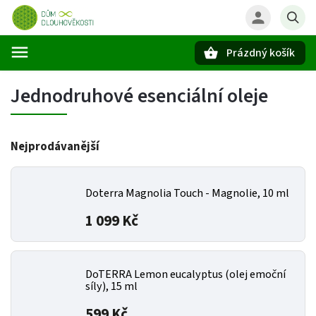
Prázdný košík
Hledat
Jednodruhové esenciální oleje
Nejprodávanější
Doterra Magnolia Touch - Magnolie, 10 ml
1 099 Kč
DoTERRA Lemon eucalyptus (olej emoční
síly), 15 ml
599 Kč