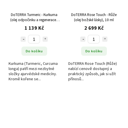
DoTERRA Turmeric - Kurkuma
DoTERRA Rose Touch - Růže
(olej odpočinku a regenerace),
(olej božské lásky), 10 ml
15 ml
1 139 Kč
2 699 Kč
Do košíku
Do košíku
Kurkuma (Turmeric, Curcuma
DoTERRA Rose Touch (Růže)
longa) patří mezi nezbytné
nabízí cenově dostupný a
složky ajurvédské medicíny.
praktický způsob, jak si užít
Kromě kořene se...
přínosů...