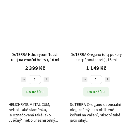
DoTERRA Helichrysum Touch
DoTERRA Oregano (olej pokory
(olej na emoční bolest), 10 ml
a nepřipoutanosti), 15 ml
2 399 Kč
1 149 Kč
Do košíku
Do košíku
HELICHRYSUM ITALICUM,
DoTERRA Oregano esenciální
neboli také slaměnka,
olej, známý jako oblíbené
je označovaná také jako
koření na vaření, působí také
„věčný“ nebo „nesmrtelný...
jako silný...