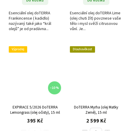
Do košíku
Do košíku
Esenciální olej doTERRA
Esenciální olej doTERRA Lime
Frankincense ( kadidlo)
(olej chuti žít) povznese vaše
nazývaný také jako “král
tělo i mysl svěží citrusovou
olejů” je od pradávna...
vůní. Je...
Výprodej
Dlouhověkost
–10 %
EXPIRACE 5/2026 DoTERRA
DoTERRA Myrha (olej Matky
Lemongrass (olej očisty), 15 ml
Země), 15 ml
395 Kč
2 599 Kč