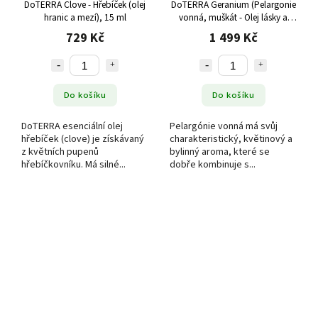
DoTERRA Clove - Hřebíček (olej
DoTERRA Geranium (Pelargonie
hranic a mezí), 15 ml
vonná, muškát - Olej lásky a
důvěry), 15 ml
729 Kč
1 499 Kč
Do košíku
Do košíku
DoTERRA esenciální olej
Pelargónie vonná má svůj
hřebíček (clove) je získávaný
charakteristický, květinový a
z květních pupenů
bylinný aroma, které se
hřebíčkovníku. Má silné...
dobře kombinuje s...