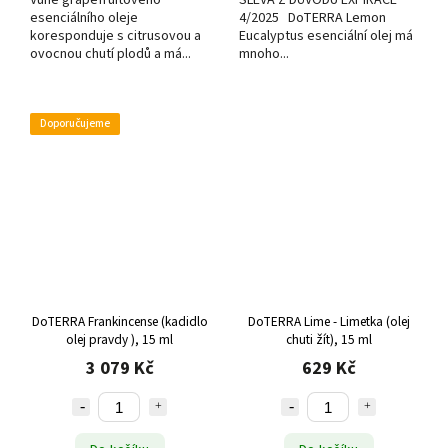
Vůně grapefruitového
SLEVA Z DŮVODU EXPIRACE
esenciálního oleje
4/2025 DoTERRA Lemon
koresponduje s citrusovou a
Eucalyptus esenciální olej má
ovocnou chutí plodů a má...
mnoho...
Doporučujeme
DoTERRA Frankincense (kadidlo
DoTERRA Lime - Limetka (olej
olej pravdy ), 15 ml
chuti žít), 15 ml
3 079 Kč
629 Kč