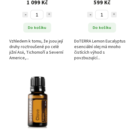
1 099 Kč
599 Kč
Do košíku
Do košíku
Vzhledem k tomu, že jsou její
DoTERRA Lemon Eucalyptus
druhy roztroušené po celé
esenciální olej má mnoho
jižní Asii, Tichomoří a Severní
čistících výhod s
Americe,...
povzbuzující...