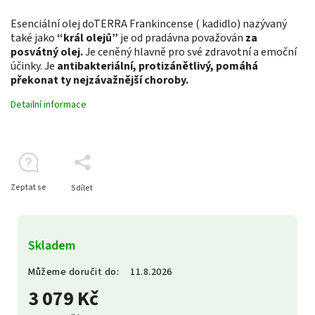
Esenciální olej doTERRA Frankincense ( kadidlo) nazývaný
také jako
“král olejů”
je od pradávna považován
za
posvátný olej.
Je ceněný hlavně pro své zdravotní a emoční
účinky. Je
antibakteriální, protizánětlivý, pomáhá
překonat ty nejzávažnější choroby.
Detailní informace
Zeptat se
Sdílet
Skladem
Můžeme doručit do:
11.8.2026
3 079 Kč