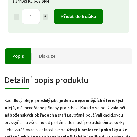
2 544,63 Kč bez DPH
Přidat do košíku
Popis
Diskuze
Detailní popis produktu
Kadidlový olej je proslulý jako
jeden z nejcennějších éterických
olejů,
má mimořádné přínosy pro zdraví. Kadidlo se používalo
při
náboženských obřadech
a staří Egypťané používali kadidlovou
pryskyřici na všechno od parfému do mastí pro uklidnění pokožky.
Jeho zkrášlovací vlastnosti se používají
k omlazení pokožky
a ke