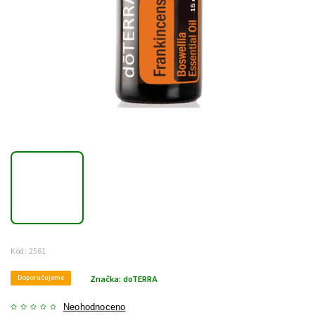
Kód:
2561
Doporučujeme
Značka:
doTERRA
Neohodnoceno