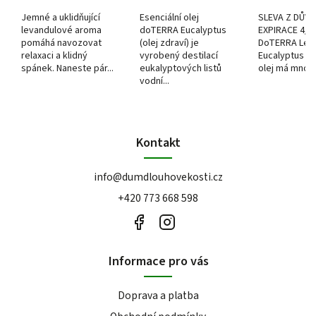
Jemné a uklidňující
Esenciální olej
SLEVA Z DŮV
levandulové aroma
doTERRA Eucalyptus
EXPIRACE 4/
pomáhá navozovat
(olej zdraví) je
DoTERRA Le
relaxaci a klidný
vyrobený destilací
Eucalyptus es
spánek. Naneste pár...
eukalyptových listů
olej má mnoho
vodní...
Kontakt
info
@
dumdlouhovekosti.cz
+420 773 668 598
Informace pro vás
Doprava a platba