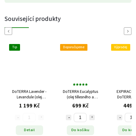
Související produkty
Previous
Next
Tip
Doporučujeme
Výprodej
DoTERRA Lavender -
DoTERRA Eucalyptus
EXPIRACE 
Levandule (olej
(olej tělesného a
DoTERRA 
komunikace a klidu), 15
duševního zdraví), 15
eucalyptus (ol
1 199 Kč
699 Kč
449 
ml
ml
síly), 15
Detail
Do košíku
Do koš