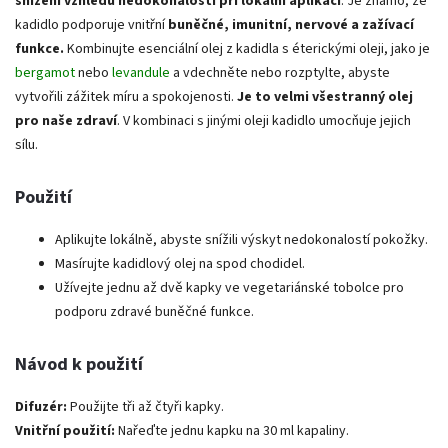
snížení vzhledu nedokonalostí při lokální aplikaci
. Je známo, že
kadidlo podporuje vnitřní
buněčné, imunitní, nervové a zažívací
funkce.
Kombinujte esenciální olej z kadidla s éterickými oleji, jako je
bergamot
nebo
levandule
a vdechněte nebo rozptylte, abyste
vytvořili zážitek míru a spokojenosti.
Je to velmi všestranný olej
pro naše zdraví
. V kombinaci s jinými oleji kadidlo umocňuje jejich
sílu.
Použití
Aplikujte lokálně, abyste snížili výskyt nedokonalostí pokožky.
Masírujte kadidlový olej na spod chodidel.
Užívejte jednu až dvě kapky ve vegetariánské tobolce pro
podporu zdravé buněčné funkce.
Návod k použití
Difuzér:
Použijte tři až čtyři kapky.
Vnitřní použití:
Nařeďte jednu kapku na 30 ml kapaliny.