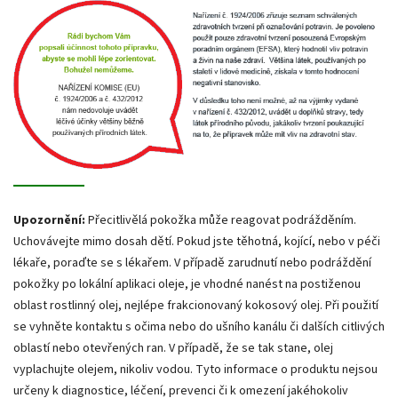
Upozornění:
Přecitlivělá pokožka může reagovat podrážděním.
Uchovávejte mimo dosah dětí. Pokud jste těhotná, kojící, nebo v péči
lékaře, poraďte se s lékařem. V případě zarudnutí nebo podráždění
pokožky po lokální aplikaci oleje, je vhodné nanést na postiženou
oblast rostlinný olej, nejlépe frakcionovaný kokosový olej. Při použití
se vyhněte kontaktu s očima nebo do ušního kanálu či dalších citlivých
oblastí nebo otevřených ran. V případě, že se tak stane, olej
vyplachujte olejem, nikoliv vodou. Tyto informace o produktu nejsou
určeny k diagnostice, léčení, prevenci či k omezení jakéhokoliv