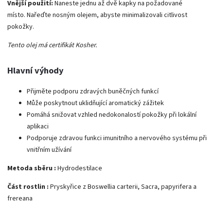
Vnější použití:
Naneste jednu až dvě kapky na požadované
místo. Nařeďte nosným olejem, abyste minimalizovali citlivost
pokožky.
Tento olej má certifikát Kosher.
Hlavní výhody
Přijměte podporu zdravých buněčných funkcí
Může poskytnout uklidňující aromatický zážitek
Pomáhá snižovat vzhled nedokonalostí pokožky při lokální
aplikaci
Podporuje zdravou funkci imunitního a nervového systému při
vnitřním užívání
Metoda sběru :
Hydrodestilace
Část rostlin :
Pryskyřice z Boswellia carterii, Sacra, papyrifera a
frereana