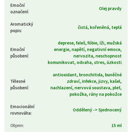
Emoční
Olej pravdy
označení
:
Aromatický
čistá, kořeněná, teplá
popis
:
deprese, faleš, fóbie, lži, mužská
Emoční
energie, napětí, negativní emoce,
působení
:
nervozita, neschopnost
komunikovat, odvaha, stres, úzkosti
antioxidant, bronchitida, buněčné
Tělesné
zdraví, infekce, jizvy, kašel,
působení
:
nachlazení, nervová soustava, pleť,
pokožka, rány na pokožce
Emocionální
Oddělený -> Sjednocený
rovnováha
:
Objem
:
15 ml