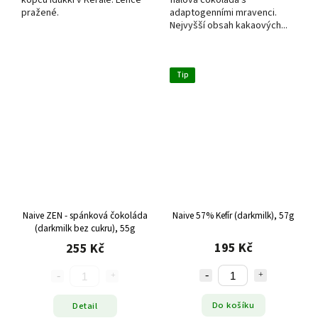
kopců Idukki v Kerale. Lehce
fialová čokoláda s
pražené.
adaptogenními mravenci.
Nejvyšší obsah kakaových...
Tip
Naive ZEN - spánková čokoláda
Naive 57% Kefír (darkmilk), 57g
(darkmilk bez cukru), 55g
195 Kč
255 Kč
Do košíku
Detail