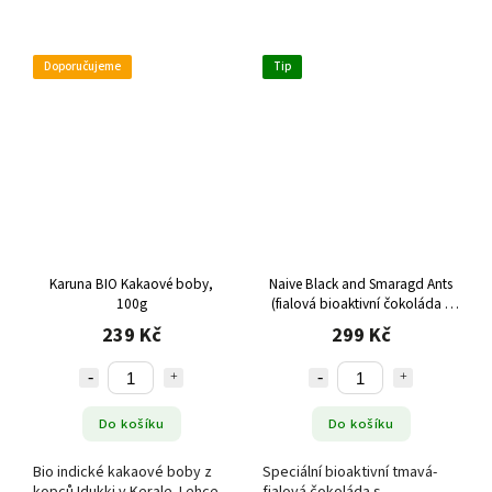
Doporučujeme
Tip
Karuna BIO Kakaové boby,
Naive Black and Smaragd Ants
100g
(fialová bioaktivní čokoláda s
mravenci), 55 g
239 Kč
299 Kč
Do košíku
Do košíku
Bio indické kakaové boby z
Speciální bioaktivní tmavá-