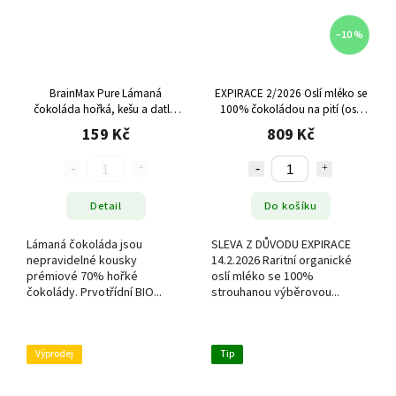
–10 %
BrainMax Pure Lámaná
EXPIRACE 2/2026 Oslí mléko se
čokoláda hořká, kešu a datle,
100% čokoládou na pití (oslí
BIO, 200 g
kakao bez cukru) - Naive 100 g
159 Kč
809 Kč
Detail
Do košíku
Lámaná čokoláda jsou
SLEVA Z DŮVODU EXPIRACE
nepravidelné kousky
14.2.2026 Raritní organické
prémiové 70% hořké
oslí mléko se 100%
čokolády. Prvotřídní BIO...
strouhanou výběrovou...
Výprodej
Tip