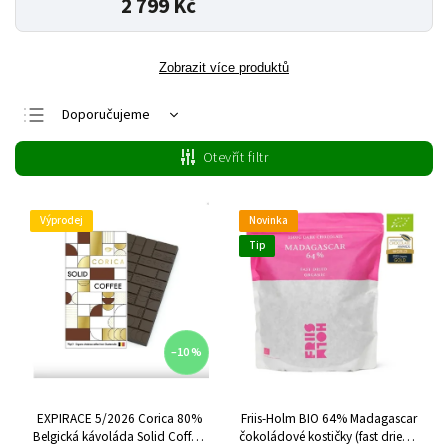
2 799 Kč
Zobrazit více produktů
Doporučujeme
Nejlevnější
Otevřít filtr
Nejdražší
Nejprodávanější
Výprodej
Novinka
Abecedně
Tip
–10 %
EXPIRACE 5/2026 Corica 80%
Friis-Holm BIO 64% Madagascar
Belgická kávoláda Solid Coffee,
čokoládové kostičky (fast dried),