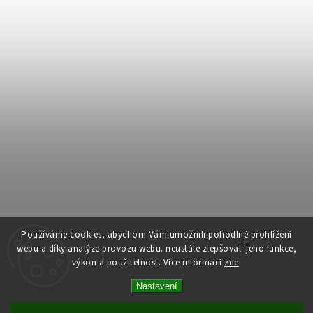
Používáme cookies, abychom Vám umožnili pohodlné prohlížení
webu a díky analýze provozu webu. neustále zlepšovali jeho funkce,
výkon a použitelnost.
Více informací
zde
.
Copyright 2026
Dům dlouhověkosti
. Všechna práva vyhrazena.
Nastavení
Upravit nastavení cookies
Vytvořil
Shoptet
| Design
Shoptak.cz