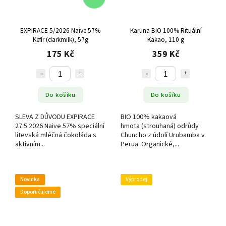
EXPIRACE 5/2026 Naive 57%
Karuna BIO 100% Rituální
Kefír (darkmilk), 57g
Kakao, 110 g
175 Kč
359 Kč
Do košíku
Do košíku
SLEVA Z DŮVODU EXPIRACE
BIO 100% kakaová
27.5.2026 Naive 57% speciální
hmota (strouhaná) odrůdy
litevská mléčná čokoláda s
Chuncho z údolí Urubamba v
aktivním...
Perua. Organické,...
Novinka
Výprodej
Doporučujeme