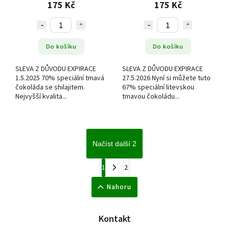
175 Kč
175 Kč
Do košíku
Do košíku
SLEVA Z DŮVODU EXPIRACE
SLEVA Z DŮVODU EXPIRACE
1.5.2025 70% speciální tmavá
27.5.2026 Nyní si můžete tuto
čokoláda se shilajitem.
67% speciální litevskou
Nejvyšší kvalita...
tmavou čokoládu...
Načíst další 2
1
2
Nahoru
Kontakt