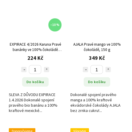
–10 %
EXPIRACE 4/2026 Karuna Pravé
AJALA Pravé mango ve 100%
banánky ve 100% čokoládě
čokoládě, 150 g
(Mexiko), 100 g
224 Kč
349 Kč
Do košíku
Do košíku
SLEVA Z DŮVODU EXPIRACE
Dokonalé spojení pravého
1.4.2026 Dokonalé spojení
manga a 100% kraftové
pravého bio banánu a 100%
ekvádorské čokolády AJALA
kraftové mexické...
bez zrnka cukru!...
Doporučujeme
Výprodej