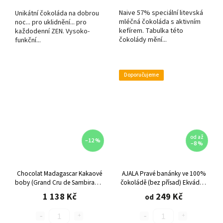
Naive 57% speciální litevská
Unikátní čokoláda na dobrou
mléčná čokoláda s aktivním
noc... pro uklidnění... pro
kefírem. Tabulka této
každodenní ZEN. Vysoko-
čokolády mění...
funkční...
Doporučujeme
od
až
–12 %
–8 %
Chocolat Madagascar Kakaové
AJALA Pravé banánky ve 100%
boby (Grand Cru de Sambirano)
čokoládě (bez přísad) Ekvádor,
ve 100% čokoládě, 1 Kg
různé varianty
1 138 Kč
249 Kč
od