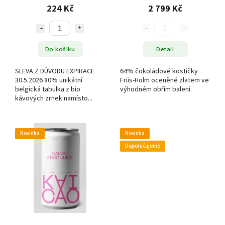
70 g
1500 g
224 Kč
2 799 Kč
Do košíku
Detail
SLEVA Z DŮVODU EXPIRACE
64% čokoládové kostičky
30.5.2026 80% unikátní
Friis-Holm oceněné zlatem ve
belgická tabulka z bio
výhodném obřím balení.
kávových zrnek namísto...
Novinka
Novinka
Doporučujeme