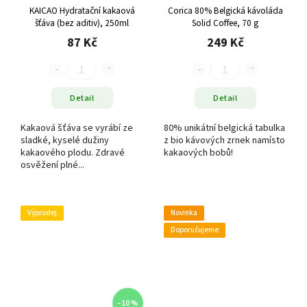
KAICAO Hydratační kakaová
Corica 80% Belgická kávoláda
šťáva (bez aditiv), 250ml
Solid Coffee, 70 g
87 Kč
249 Kč
Detail
Detail
Kakaová šťáva se vyrábí ze
80% unikátní belgická tabulka
sladké, kyselé dužiny
z bio kávových zrnek namísto
kakaového plodu. Zdravé
kakaových bobů!
osvěžení plné...
Výprodej
Novinka
Doporučujeme
–10 %