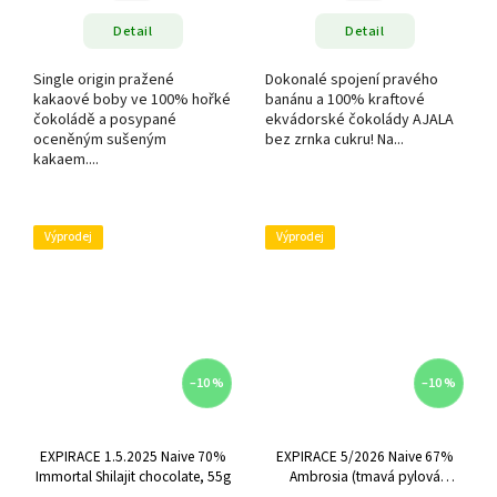
Detail
Detail
Single origin pražené
Dokonalé spojení pravého
kakaové boby ve 100% hořké
banánu a 100% kraftové
čokoládě a posypané
ekvádorské čokolády AJALA
oceněným sušeným
bez zrnka cukru! Na...
kakaem....
Výprodej
Výprodej
–10 %
–10 %
EXPIRACE 1.5.2025 Naive 70%
EXPIRACE 5/2026 Naive 67%
Immortal Shilajit chocolate, 55g
Ambrosia (tmavá pylová
čokoláda s medem), 57g