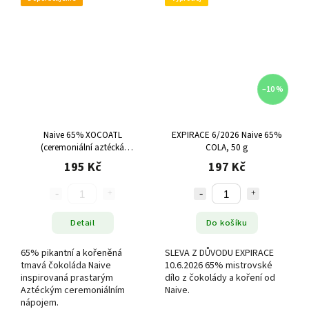
–10 %
Naive 65% XOCOATL
EXPIRACE 6/2026 Naive 65%
(ceremoniální aztécká
COLA, 50 g
čokoláda), 50 g
195 Kč
197 Kč
Detail
Do košíku
65% pikantní a kořeněná
SLEVA Z DŮVODU EXPIRACE
tmavá čokoláda Naive
10.6.2026 65% mistrovské
inspirovaná prastarým
dílo z čokolády a koření od
Aztéckým ceremoniálním
Naive.
nápojem.