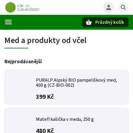
Prázdný košík
Hledat
Med a produkty od včel
Nejprodávanější
PURALP Alpský BIO pampeliškový med,
400 g (CZ-BIO-002)
399 Kč
Mateří kašička v medu, 250 g
480 Kč