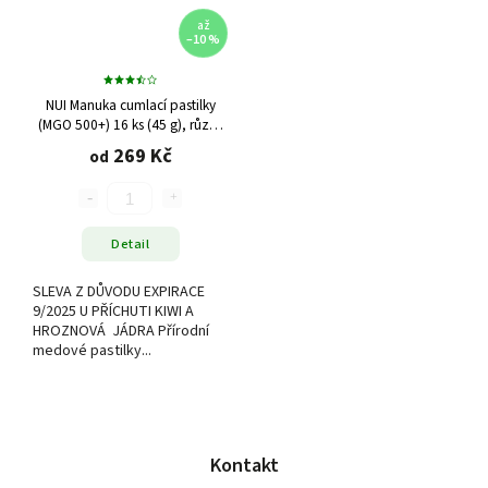
až
–10 %
NUI Manuka cumlací pastilky
(MGO 500+) 16 ks (45 g), různé
příchutě
269 Kč
od
Detail
SLEVA Z DŮVODU EXPIRACE
9/2025 U PŘÍCHUTI KIWI A
HROZNOVÁ JÁDRA Přírodní
medové pastilky...
Kontakt