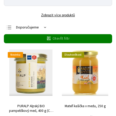
Zobrazit více produktů
Doporučujeme
Nejlevnější
Otevřít filtr
Nejdražší
Nejprodávanější
Novinka
Dlouhověkost
Abecedně
PURALP Alpský BIO
Mateří kašička v medu, 250 g
pampeliškový med, 400 g (CZ-
BIO-002)