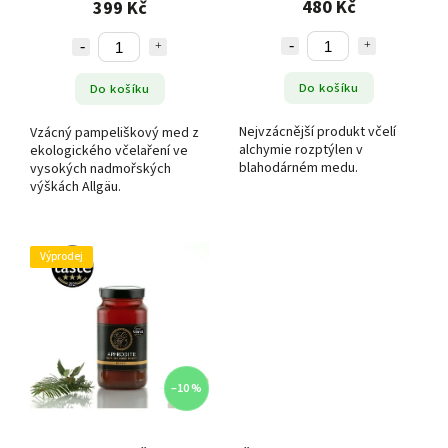
480 Kč
399 Kč
Do košíku
Do košíku
Nejvzácnější produkt včelí
Vzácný pampeliškový med z
alchymie rozptýlen v
ekologického včelaření ve
blahodárném medu.
vysokých nadmořských
výškách Allgäu.
Výprodej
–10 %