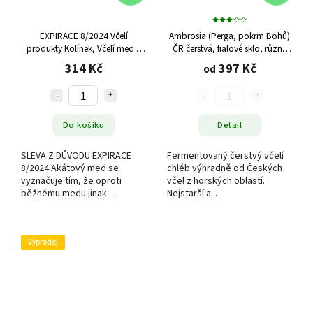
EXPIRACE 8/2024 Včelí
Ambrosia (Perga, pokrm Bohů)
produkty Kolínek, Včelí med z
ČR čerstvá, fialové sklo, různé
období květu akátu 950g,
varianty
314 Kč
397 Kč
od
vyrobeno v ČR
Do košíku
Detail
SLEVA Z DŮVODU EXPIRACE
Fermentovaný čerstvý včelí
8/2024 Akátový med se
chléb výhradně od Českých
vyznačuje tím, že oproti
včel z horských oblastí.
běžnému medu jinak...
Nejstarší a...
Výprodej