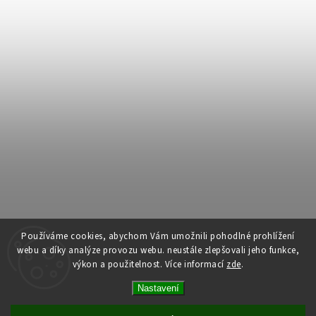
Používáme cookies, abychom Vám umožnili pohodlné prohlížení
webu a díky analýze provozu webu. neustále zlepšovali jeho funkce,
výkon a použitelnost.
Více informací
zde
.
Copyright 2026
Dům dlouhověkosti
. Všechna práva vyhrazena.
Nastavení
Upravit nastavení cookies
Vytvořil
Shoptet
| Design
Shoptak.cz