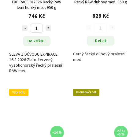
EXPIRACE 8/2026 Řecký RAW
Řecký RAW dubový med, 950 g
lesní horský med, 950 g
829 Kč
746 Kč
Detail
Do košíku
Černý řecký dubový pralesní
SLEVA Z DŮVODU EXPIRACE
med.
16.8.2026 Zlato-červený
vysokohorský řecký pralesní
RAW med.
Výprodej
Dlouhověkost
od
až
–14 %
–5 %