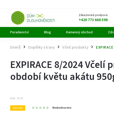
Zákaznická podpora:
+420 773 668 598
Poradenství
Blog
Kamenný obchod
Zdra
Domů
Doplňky stravy
Včelí produkty
EXPIRACE 
/
/
/
EXPIRACE 8/2024 Včelí p
období květu akátu 950
Kód:
3533
Neohodnoceno
Výprodej