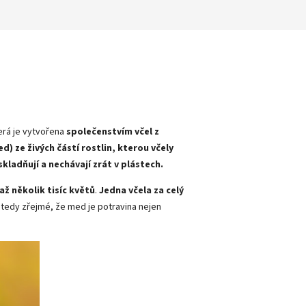
terá je vytvořena
společenstvím včel z
) ze živých částí rostlin, kterou včely
skladňují a nechávají zrát v plástech.
až několik tisíc květů
.
Jedna včela za celý
 tedy zřejmé, že med je potravina nejen