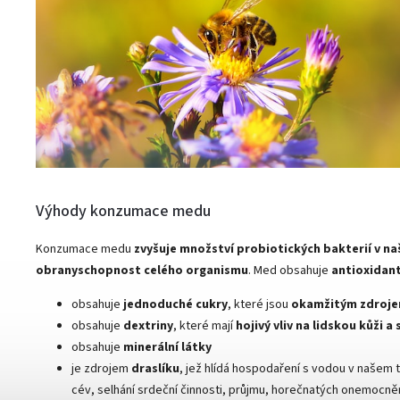
Výhody konzumace medu
Konzumace medu
zvyšuje množství probiotických bakterií v naš
obranyschopnost celého organismu
. Med obsahuje
antioxidant
obsahuje
jednoduché cukry
, které jsou
okamžitým zdroje
obsahuje
dextriny
, které mají
hojivý vliv na lidskou kůži a 
obsahuje
minerální látky
je zdrojem
draslíku
, jež hlídá hospodaření s vodou v našem 
cév, selhání srdeční činnosti, průjmu, horečnatých onemocně