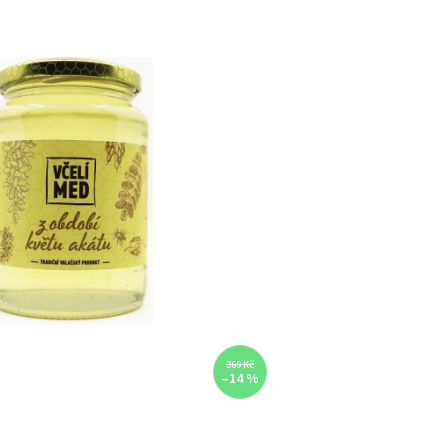
369 Kč
–14 %