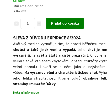
Skladem
Můžeme doručit do:
7.8.2026
Přidat do košíku
SLEVA Z DŮVODU EXPIRACE 8/2024
Akátový med se vyznačuje tím, že oproti běžnému me
chutná a také jinak voní a vypadá.
Jeho
chuť je m
výraznější, je světle žlutý a čistě průzračný.
Chuť je j
velmi sladká. Vzhledem k vysokému obsahu fruktózy krysta
velmi pomalu. Hovoří se o něm jako o nejsladší
vůbec. Má
výraznou vůni a charakteristickou chuť
. Výh
jeho lehká stravitelnost. Kromě cukrů
obsahuje bílk
vitamíny i minerální látky.
Detailní informace