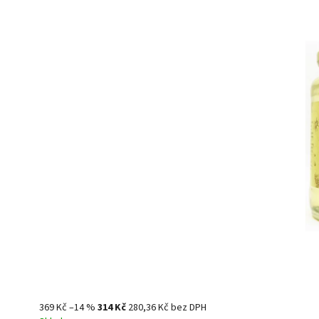
369 Kč
–14 %
314 Kč
280,36 Kč bez DPH