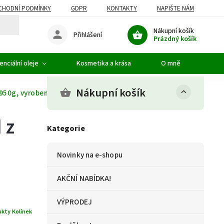
CHODNÍ PODMÍNKY
GDPR
KONTAKTY
NAPIŠTE NÁM
Nákupní košík
Přihlášení
Prázdný košík
enciální oleje
Kosmetika a krása
O mně
Nákupní košík
 950g, vyrobeno v ČR
 z
Kategorie
Novinky na e-shopu
AKČNÍ NABÍDKA!
VÝPRODEJ
ukty Kolínek