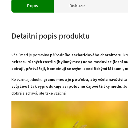
Popis
Diskuze
Detailní popis produktu
Včelí med je potravina
přírodního sacharidového charakteru
, k
nektaru různých rostlin (bylinný med) nebo medovice (lesní med
sbírají, přetvářejí, kombinují se svými specifickými látkami, u
Ke vzniku jednoho
gramu medu je potřeba, aby včela navštívila 
svůj život tak vyprodukuje asi polovinu čajové lžičky medu.
Je
dobrá a zdravá, ale také vzácná.