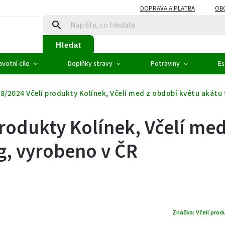
DOPRAVA A PLATBA
OB
Hledat
votní cíle
Doplňky stravy
Potraviny
Es
8/2024 Včelí produkty Kolínek, Včelí med z období květu akátu
rodukty Kolínek, Včelí med
g, vyrobeno v ČR
Značka:
Včelí prod