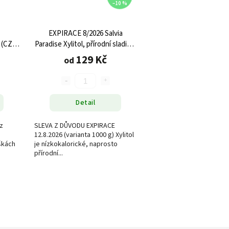
–10 %
EXPIRACE 8/2026 Salvia
 (CZ-
Paradise Xylitol, přírodní sladidlo
(březový cukr), různé velikosti
129 Kč
od
Detail
z
SLEVA Z DŮVODU EXPIRACE
12.8.2026 (varianta 1000 g) Xylitol
škách
je nízkokalorické, naprosto
přírodní...