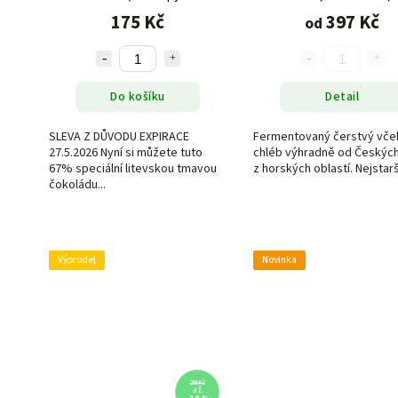
čokoláda s medem), 57g
varianty
175 Kč
397 Kč
od
Do košíku
Detail
SLEVA Z DŮVODU EXPIRACE
Fermentovaný čerstvý včel
27.5.2026 Nyní si můžete tuto
chléb výhradně od Českých
67% speciální litevskou tmavou
z horských oblastí. Nejstarší
čokoládu...
Výprodej
Novinka
299 Kč
až