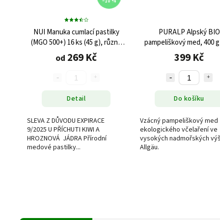
–10 %
NUI Manuka cumlací pastilky
PURALP Alpský BIO
(MGO 500+) 16 ks (45 g), různé
pampeliškový med, 400 g
příchutě
BIO-002)
269 Kč
399 Kč
od
Detail
Do košíku
SLEVA Z DŮVODU EXPIRACE
Vzácný pampeliškový med 
9/2025 U PŘÍCHUTI KIWI A
ekologického včelaření ve
HROZNOVÁ JÁDRA Přírodní
vysokých nadmořských vý
medové pastilky...
Allgäu.