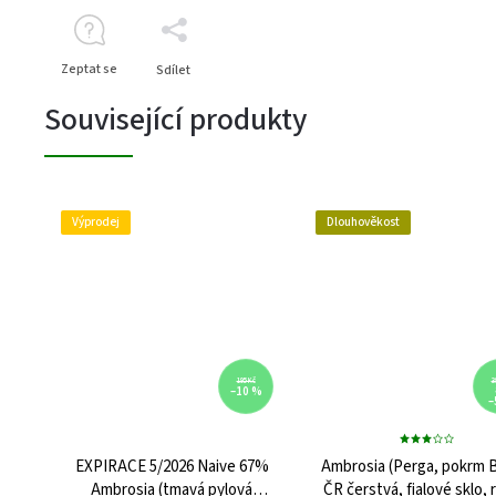
Zeptat se
Sdílet
Související produkty
Výprodej
Dlouhověkost
195 Kč
3
–10 %
–
EXPIRACE 5/2026 Naive 67%
Ambrosia (Perga, pokrm 
Ambrosia (tmavá pylová
ČR čerstvá, fialové sklo,