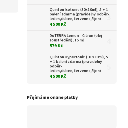
Quinton Isotonic (30x10ml), 5 + 1
balení zdarma (pravidelný odběr-
leden,duben,červenec,říjen)
4 500 Kč
DoTERRA Lemon - Citron (olej
soustředění), 15 ml
579 Kč
Quinton Hypertonic ( 30x10ml), 5
+ 1 balení zdarma (pravidelný
odběr-
leden,duben,červenec,říjen)
4 500 Kč
Přijímáme online platby