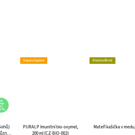
Doporučujeme
Dlouhověkost
od
97 Kč
až
5 %
Bohů)
PURALP Imunitní bio-oxymel,
Mateří kašička v medu,
 různé
200 ml (CZ-BIO-002)