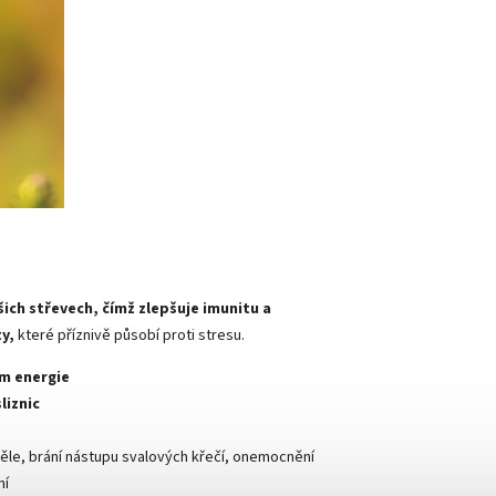
ich střevech, čímž zlepšuje imunitu a
y,
které příznivě působí proti stresu.
m energie
sliznic
těle, brání nástupu svalových křečí, onemocnění
ní