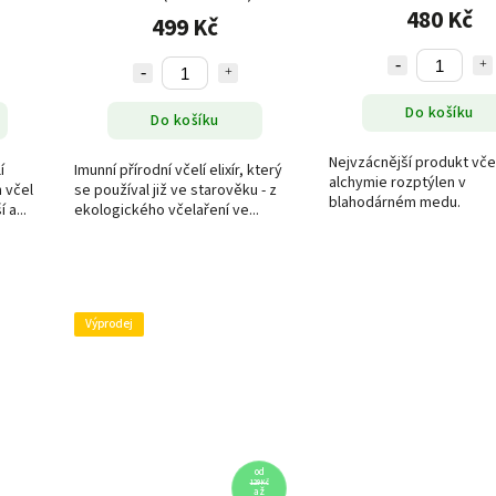
480 Kč
499 Kč
Do košíku
Do košíku
Nejvzácnější produkt včel
í
Imunní přírodní včelí elixír, který
alchymie rozptýlen v
 včel
se používal již ve starověku - z
blahodárném medu.
 a...
ekologického včelaření ve...
Výprodej
od
129 Kč
až