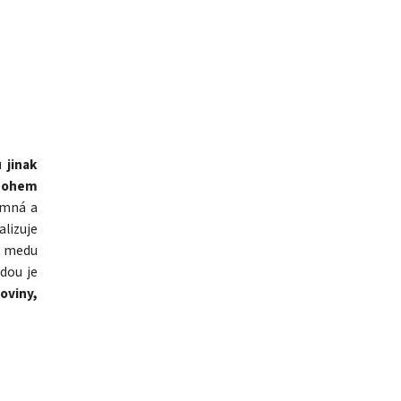
du
jinak
nohem
emná a
lizuje
m medu
odou je
oviny,