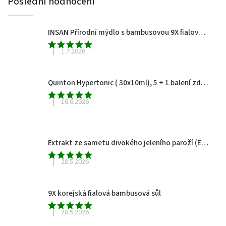
Poslední hodnocení
INSAN Přírodní mýdlo s bambusovou 9X fialovou solí, 100 g
|
1.7.2026
Quinton Hypertonic ( 30x10ml), 5 + 1 balení zdarma (pravidelný odběr-leden,duben,červenec,říjen)
|
16.6.2026
Extrakt ze sametu divokého jeleního paroží (Elk velvet antlers), 60 kapslí
|
28.5.2026
9X korejská fialová bambusová sůl
|
28.5.2026