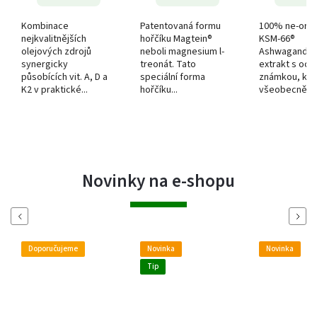
e
Kombinace
Patentovaná formu
100% ne-orga
nejkvalitnějších
hořčíku Magtein®
KSM-66®
olejových zdrojů
neboli magnesium l-
Ashwagandha
synergicky
treonát. Tato
extrakt s och
působících vit. A, D a
speciální forma
známkou, kter
K2 v praktické...
hořčíku...
všeobecně uz
Novinky na e-shopu
Previous
Next
Doporučujeme
Novinka
Novinka
Tip