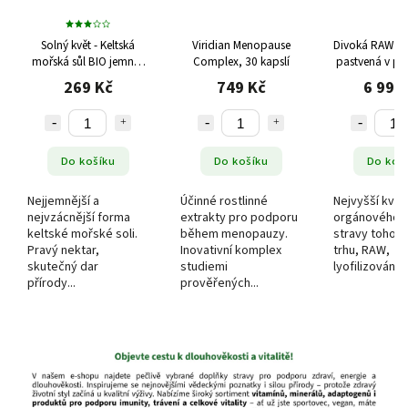
Solný květ - Keltská
Viridian Menopause
Divoká RAW Biz
mořská sůl BIO jemná,
Complex, 30 kapslí
pastvená v pré
250 g
liver), 300 
269 Kč
749 Kč
6 999
Do košíku
Do košíku
Do koš
Nejjemnější a
Účinné rostlinné
Nejvyšší kvali
nejvzácnější forma
extrakty pro podporu
orgánového 
keltské mořské soli.
během menopauzy.
stravy tohoto
Pravý nektar,
Inovativní komplex
trhu, RAW,
skutečný dar
studiemi
lyofilizováno,
přírody...
prověřených...