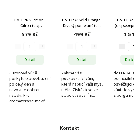
DoTERRA Lemon -
DoTERRA Wild Orange -
DoTERRA Be
Citron (olej
Divoký pomeranč (olej
(olej sebepřije
soustředění), 15 ml
hojnosti), 15 ml
579 Kč
499 Kč
1 549
Detail
Detail
Do koš
Citronová vůně
Zahrne vás
doTERRA Ber
poskytuje povzbuzení
povzbuzující vůni,
esenciální ole
po celý den a
která nabudí Vaši mysl
osvěžující ci
navozuje dobrou
i tělo. Získává se ze
vůní. Je vyrá
náladu. Pro
slupek lisováním...
z bergamotov
aromaterapeutické...
Kontakt