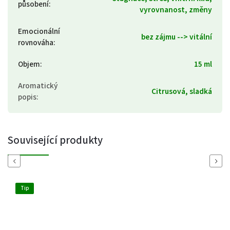
působení
:
vyrovnanost, změny
Emocionální
bez zájmu --> vitální
rovnováha
:
Objem
:
15 ml
Aromatický
Citrusová, sladká
popis
:
Související produkty
Previous
Next
Tip