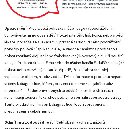
Upozornění:
Přecitlivělá pokožka může reagovat podrážděním.
Uchovávejte mimo dosah dětí. Pokud jste těhotná, kojící, nebo v péči
lékaře, poraďte se s lékařem. V případě zarudnutí nebo podráždění
pokožky po lokální aplikaci oleje, je vhodné nanést na postiženou
oblast rostlinný olej, nejlépe frakcionovaný kokosový olej. Při použití
se vyhněte kontaktu s očima nebo do ušního kanálu či dalších citlivých
oblastí nebo otevřených ran. V případě, že se tak stane, olej
vyplachujte olejem, nikoliv vodou. Tyto informace o produktu nejsou
určeny k diagnostice, léčení, prevenci či k omezení jakéhokoliv
onemocnění. Žádné z uvedených produktů na těchto stránkách
nenahrazují léčiva či lékařskou péči a nejsou náhradou pestré stravy.
Tento produkt není určen k diagnostice, léčení, prevenci či
předcházení jakékoli nemoci.
Odmítnutí zodpovědnosti:
Celý obsah vychází z názorů