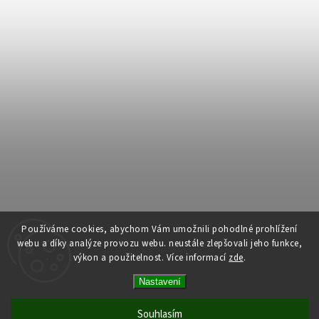
Používáme cookies, abychom Vám umožnili pohodlné prohlížení
webu a díky analýze provozu webu. neustále zlepšovali jeho funkce,
výkon a použitelnost.
Více informací
zde
.
Copyright 2026
Dům dlouhověkosti
. Všechna práva vyhrazena.
Nastavení
Upravit nastavení cookies
Vytvořil
Shoptet
| Design
Shoptak.cz
Souhlasím