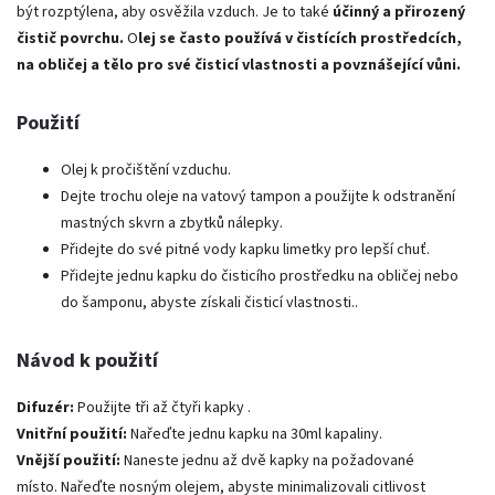
být rozptýlena, aby osvěžila vzduch. Je to také
účinný a přirozený
čistič povrchu.
O
lej se často používá v čistících prostředcích,
na obličej a tělo pro své čisticí vlastnosti a povznášející vůni.
Použití
Olej k pročištění vzduchu.
Dejte trochu oleje na vatový tampon a použijte k odstranění
mastných skvrn a zbytků nálepky.
Přidejte do své pitné vody kapku limetky pro lepší chuť.
Přidejte jednu kapku do čisticího prostředku na obličej nebo
do šamponu, abyste získali čisticí vlastnosti..
Návod k použití
Difuzér:
Použijte tři až čtyři kapky .
Vnitřní použití:
Nařeďte jednu kapku na 30ml kapaliny.
Vnější použití:
Naneste jednu až dvě kapky na požadované
místo. Nařeďte nosným olejem, abyste minimalizovali citlivost