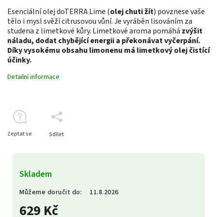
Esenciální olej doTERRA Lime (
olej chuti žít
) povznese vaše
tělo i mysl svěží citrusovou vůní. Je vyráběn lisováním za
studena z limetkové kůry. Limetkové aroma pomáhá
zvýšit
náladu, dodat chybějící energii a překonávat vyčerpání.
Díky vysokému obsahu limonenu má limetkový olej čistící
účinky.
Detailní informace
Zeptat se
Sdílet
Skladem
Můžeme doručit do:
11.8.2026
629 Kč