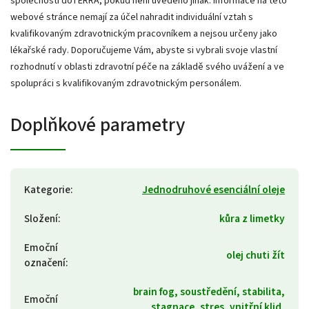
společnosti doTERRA, pokud není uvedeno jinak. Informace na této
webové stránce nemají za účel nahradit individuální vztah s
kvalifikovaným zdravotnickým pracovníkem a nejsou určeny jako
lékařské rady. Doporučujeme Vám, abyste si vybrali svoje vlastní
rozhodnutí v oblasti zdravotní péče na základě svého uvážení a ve
spolupráci s kvalifikovaným zdravotnickým personálem.
Doplňkové parametry
Kategorie
:
Jednodruhové esenciální oleje
Složení
:
kůra z limetky
Emoční
olej chuti žít
označení
:
brain fog, soustředění, stabilita,
Emoční
stagnace, stres, vnitřní klid,