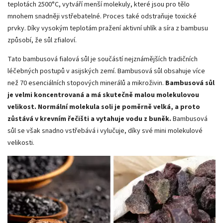
teplotách 2500°C, vytváří menší molekuly, které jsou pro tělo
mnohem snadněji vstřebatelné. Proces také odstraňuje toxické
prvky. Díky vysokým teplotám pražení aktivní uhlík a síra z bambusu
způsobí, že sůl zfialoví.
Tato bambusová fialová sůl je součástí nejznámějších tradičních
léčebných postupů v asijských zemí. Bambusová sůl obsahuje více
než 70 esenciálních stopových minerálů a mikroživin.
Bambusová sůl
je velmi koncentrovaná a má skutečně malou molekulovou
velikost. Normální molekula soli je poměrně velká, a proto
zůstává v krevním řečišti a vytahuje vodu z buněk.
Bambusová
sůl se však snadno vstřebává i vylučuje, díky své mini molekulové
velikosti.