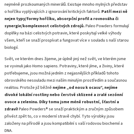
nejméně prozkoumaných minerálů. Existuje mnoho mylných představ
o hořčíku vyplývajících z ignorování kritických faktorů.
Patří mezi ně
nejen typy/formy hořčíku, absorpční profil a rovnováha či
synergie/komplexnost celistvých zdrojů.
Paleo Powders formulují
doplňky na bázi celistvých potravin, které poskytují velké výhody
všem, kteří se snaží prospívat a fungovat více v souladu s naší starou
biologií.
Svět, ve kterém dnes žijeme, je úplně jiný než svět, ve kterém jsme
se vyvinuli jako Homo sapiens. Potraviny, které jíme, a živiny, které
potřebujeme, jsou možná jedním z nejjasnějších příkladů tohoto
obrovského nesouladu mezi naším minulým prostředím a současnou
realitou. Protože již běžně
nejíme „od nosu k ocasu“, nejíme
divoké lokální rostliny nebo čerstvě sklizené a zralé sezónní
ovoce a zeleninu. Díky tomu jsme méně robustní, šťastní a
zdraví!
Paleo Powders® se snaží praktickým a zručným způsobem
přivést zpět to, co v moderní stravě chybí. Tyto výrobky jsou
založeny na přírodě a jsou kompatibilní s vaší rodovou biochemií a
DNA.