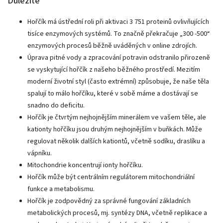
Důležité
Hořčík má ústřední roli při aktivaci 3 751 proteinů ovlivňujících
tisíce enzymových systémů. To značně překračuje „300 -500“
enzymových procesů běžně uváděných v online zdrojích.
Úprava pitné vody a zpracování potravin odstranilo přirozeně
se vyskytující hořčík z našeho běžného prostředí. Mezitím
moderní životní styl (často extrémní) způsobuje, že naše těla
spalují to málo hořčíku, které v sobě máme a dostávají se
snadno do deficitu.
Hořčík je čtvrtým nejhojnějším minerálem ve vašem těle, ale
kationty hořčíku jsou druhým nejhojnějším v buňkách. Může
regulovat několik dalších kationtů, včetně sodíku, draslíku a
vápníku.
Mitochondrie koncentrují ionty hořčíku.
Hořčík může být centrálním regulátorem mitochondriální
funkce a metabolismu.
Hořčík je zodpovědný za správné fungování základních
metabolických procesů, mj. syntézy DNA, včetně replikace a