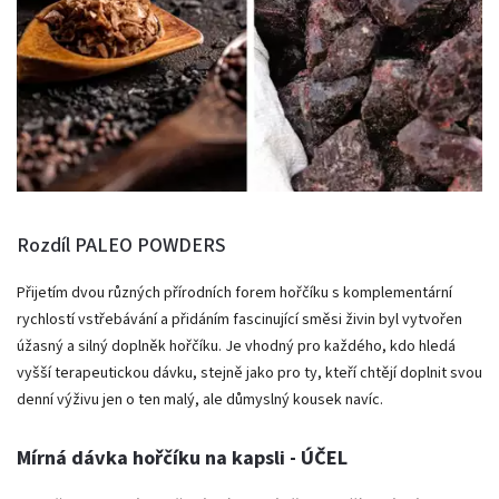
Rozdíl PALEO POWDERS
Přijetím dvou různých přírodních forem hořčíku s komplementární
rychlostí vstřebávání a přidáním fascinující směsi živin byl vytvořen
úžasný a silný doplněk hořčíku. Je vhodný pro každého, kdo hledá
vyšší terapeutickou dávku, stejně jako pro ty, kteří chtějí doplnit svou
denní výživu jen o ten malý, ale důmyslný kousek navíc.
Mírná dávka hořčíku na kapsli - ÚČEL