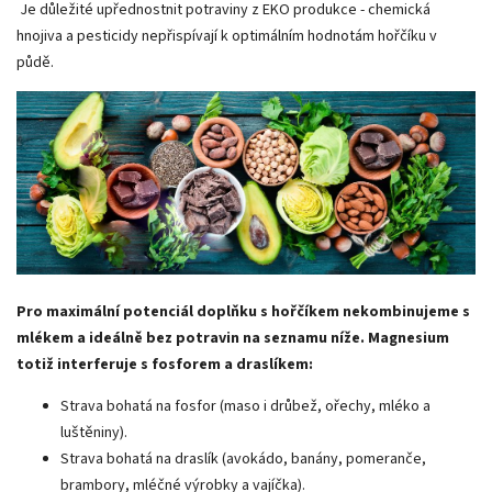
Je důležité upřednostnit potraviny z EKO produkce - chemická
hnojiva a pesticidy nepřispívají k optimálním hodnotám hořčíku v
půdě.
Pro maximální potenciál doplňku s hořčíkem nekombinujeme s
mlékem a ideálně bez potravin na seznamu níže. Magnesium
totiž interferuje s fosforem a draslíkem:
Strava bohatá na fosfor (maso i drůbež, ořechy, mléko a
luštěniny).
Strava bohatá na draslík (avokádo, banány, pomeranče,
brambory, mléčné výrobky a vajíčka).