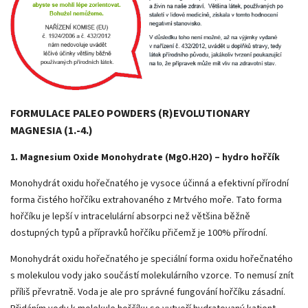
FORMULACE PALEO POWDERS (R)EVOLUTIONARY
MAGNESIA (1.-4.)
1. Magnesium Oxide Monohydrate (MgO.H2O) – hydro hořčík
Monohydrát oxidu hořečnatého je vysoce účinná a efektivní přírodní
forma čistého hořčíku extrahovaného z Mrtvého moře. Tato forma
hořčíku je lepší v intracelulární absorpci než většina běžně
dostupných typů a přípravků hořčíku přičemž je 100% přírodní.
Monohydrát oxidu hořečnatého je speciální forma oxidu hořečnatého
s molekulou vody jako součástí molekulárního vzorce. To nemusí znít
příliš převratně. Voda je ale pro správné fungování hořčíku zásadní.