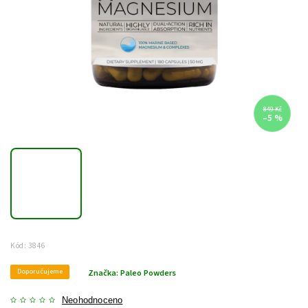
849 Kč
–5 %
Kód:
3846
Doporučujeme
Značka:
Paleo Powders
Neohodnoceno