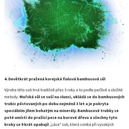
4. Devětkrát pražená korejská fialová bambusová sůl
Výroba této soli trvá tradičně přes 3 roky a to podle pečlivé a složité
metody.
Mořská sůl se suší na slunci, ukládá se do bambusových
trubic pěstovaných po dobu nejméně 3 let a je pokryta
speciálním jílem bohatým na minerály. Bambusové trubky se
poté umístí do pražící pece na borové dřevo a všechny tyto
kroky se 9 krát opakují!
„Láva“ soli, která vzniká při vysokých