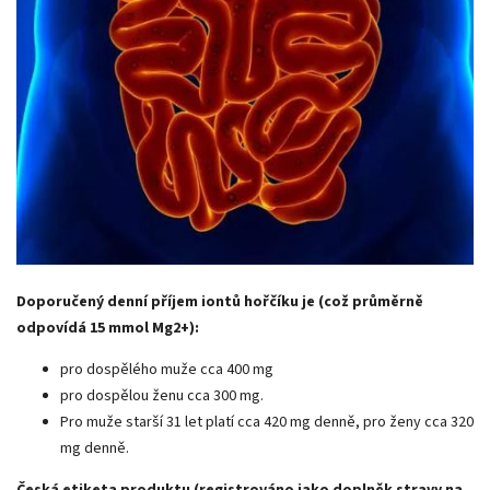
Doporučený denní příjem iontů hořčíku je (což průměrně
odpovídá 15 mmol Mg2+):
pro dospělého muže cca 400 mg
pro dospělou ženu cca 300 mg.
Pro muže starší 31 let platí cca 420 mg denně, pro ženy cca 320
mg denně.
Česká etiketa produktu (registrováno jako doplněk stravy na