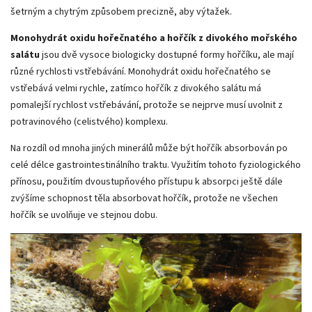
šetrným a chytrým způsobem precizně, aby výtažek.
Monohydrát oxidu hořečnatého a hořčík z divokého mořského
salátu
jsou dvě vysoce biologicky dostupné formy hořčíku, ale mají
různé rychlosti vstřebávání. Monohydrát oxidu hořečnatého se
vstřebává velmi rychle, zatímco hořčík z divokého salátu má
pomalejší rychlost vstřebávání, protože se nejprve musí uvolnit z
potravinového (celistvého) komplexu.
Na rozdíl od mnoha jiných minerálů může být hořčík absorbován po
celé délce gastrointestinálního traktu. Využitím tohoto fyziologického
přínosu, použitím dvoustupňového přístupu k absorpci ještě dále
zvýšíme schopnost těla absorbovat hořčík, protože ne všechen
hořčík se uvolňuje ve stejnou dobu.