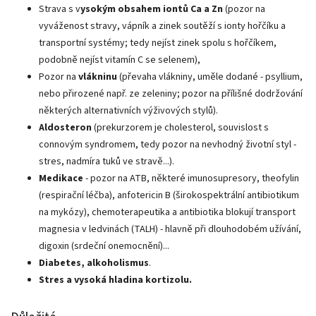
Strava s v
ysokým obsahem iontů Ca a Zn
(pozor na
vyváženost stravy, vápník a zinek soutěží s ionty hořčíku a
transportní systémy; tedy nejíst zinek spolu s hořčíkem,
podobně nejíst vitamín C se selenem),
Pozor na
vlákninu
(převaha vlákniny, uměle dodané - psyllium,
nebo přirozené např. ze zeleniny; pozor na přílišné dodržování
některých alternativních výživových stylů).
Aldosteron
(prekurzorem je cholesterol, souvislost s
connovým syndromem, tedy pozor na nevhodný životní styl -
stres, nadmíra tuků ve stravě...).
Medikace
- pozor na ATB, některé imunosupresory, theofylin
(respirační léčba), anfotericin B (širokospektrální antibiotikum
na mykózy), chemoterapeutika a antibiotika blokují transport
magnesia v ledvinách (TALH) - hlavně při dlouhodobém užívání,
digoxin (srdeční onemocnění)...
Diabetes, alkoholismus
.
Stres a vysoká hladina kortizolu.