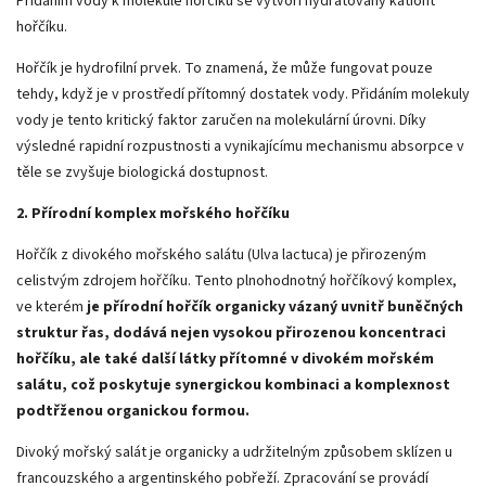
Přidáním vody k molekule hořčíku se vytvoří hydratovaný kationt
hořčíku.
Hořčík je hydrofilní prvek. To znamená, že může fungovat pouze
tehdy, když je v prostředí přítomný dostatek vody. Přidáním molekuly
vody je tento kritický faktor zaručen na molekulární úrovni. Díky
výsledné rapidní rozpustnosti a vynikajícímu mechanismu absorpce v
těle se zvyšuje biologická dostupnost.
2. Přírodní komplex mořského hořčíku
Hořčík z divokého mořského salátu (Ulva lactuca) je přirozeným
celistvým zdrojem hořčíku. Tento plnohodnotný hořčíkový komplex,
ve kterém
je přírodní hořčík organicky vázaný uvnitř buněčných
struktur řas, dodává nejen vysokou přirozenou koncentraci
hořčíku, ale také další látky přítomné v divokém mořském
salátu, což poskytuje synergickou kombinaci a komplexnost
podtřženou organickou formou.
Divoký mořský salát je organicky a udržitelným způsobem sklízen u
francouzského a argentinského pobřeží. Zpracování se provádí