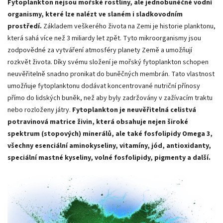
Fytoplankton nejsou mořské rostliny, ale jednobuněčné vodní
organismy, které lze nalézt ve slaném i sladkovodním
prostředí.
Základem veškerého života na Zemi je historie planktonu,
která sahá více než 3 miliardy let zpět. Tyto mikroorganismy jsou
zodpovědné za vytváření atmosféry planety Země a umožňují
rozkvět života. Díky svému složení je mořský fytoplankton schopen
neuvěřitelně snadno pronikat do buněčných membrán. Tato vlastnost
umožňuje fytoplanktonu dodávat koncentrované nutriční přínosy
přímo do lidských buněk, než aby byly zadržovány v zažívacím traktu
nebo rozloženy játry.
Fytoplankton je neuvěřitelná celistvá
potravinová matrice živin, která obsahuje nejen široké
spektrum (stopových) minerálů, ale také fosfolipidy Omega 3,
všechny esenciální aminokyseliny, vitamíny, jód, antioxidanty,
speciální mastné kyseliny, volné fosfolipidy, pigmenty a další.