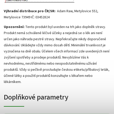
Výhradní distribuce pro ČR/SR:
Adam Raw, Metylovice 552,
Metylovice 73949 IČ: 03452824
Upozornění:
Tento produkt byl uveden na trh jako doplněk stravy.
Produkt nemá schválené léčivé účinky a nejedná se o lék ani není
určen jako náhrada pestré stravy. Nepřekračujte nikdy doporučené
dávkování. Ukládejte vždy mimo dosah dětí. Minimální trvanlivost je
vyznačena na dně obalu. Účelem všech informací zde uvedených není
zvýšení spotřeby a prodeje produktů. Nevybízíme Vás k
nevhodnému, nestřídmému nebo neopodstatněnému užívání
produktů. Vždy si pečlivě prostudujte českou etiketu/příbalový leták,
účinné látky a použití produktů konzultujte s lékařem nebo
lékárníkem.
Doplňkové parametry