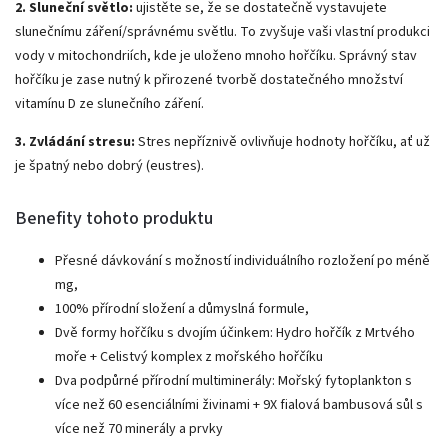
2. Sluneční světlo:
ujistěte se, že se dostatečně vystavujete
slunečnímu záření/správnému světlu. To zvyšuje vaši vlastní produkci
vody v mitochondriích, kde je uloženo mnoho hořčíku. Správný stav
hořčíku je zase nutný k přirozené tvorbě dostatečného množství
vitamínu D ze slunečního záření.
3. Zvládání stresu:
Stres nepříznivě ovlivňuje hodnoty hořčíku, ať už
je špatný nebo dobrý (eustres).
Benefity tohoto produktu
Přesné dávkování s možností individuálního rozložení po méně
mg,
100% přírodní složení a důmyslná formule,
Dvě formy hořčíku s dvojím účinkem: Hydro hořčík z Mrtvého
moře + Celistvý komplex z mořského hořčíku
Dva podpůrné přírodní multiminerály: Mořský fytoplankton s
více než 60 esenciálními živinami + 9X fialová bambusová sůl s
více než 70 minerály a prvky