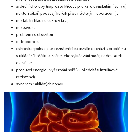
srdeční choroby (naprosto klíčový pro kardiovaskulární zdraví,
někteří lékaři podávají hořčík před některými operacemi),
nestabilní hladinu cukru v krvi,
nespavost
problémy s obezitou
osteoporózu
cukrovka (pokud jste rezistentní na inzulín dochází k problému
v ukládání hořčíku a začne jeho vylučování močí; nedostatek
ovlivňuje
produkci energie - vyčerpání hořčíku předchází inzulínové
rezistenci)
syndrom neklidných nohou