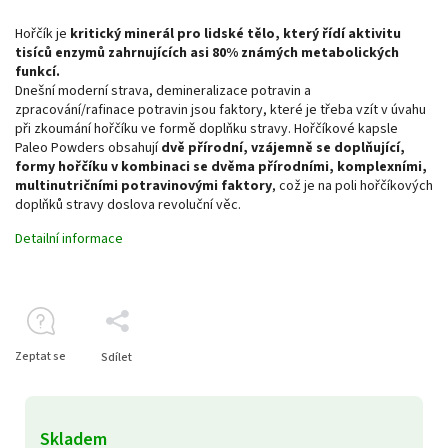
Hořčík je
kritický minerál pro lidské tělo, který řídí aktivitu
tisíců enzymů zahrnujících asi 80% známých metabolických
funkcí.
Dnešní moderní strava, demineralizace potravin a
zpracování/rafinace potravin jsou faktory, které je třeba vzít v úvahu
při zkoumání hořčíku ve formě doplňku stravy. Hořčíkové kapsle
Paleo Powders obsahují
dvě přírodní, vzájemně se doplňující,
formy hořčíku v kombinaci se dvěma přírodními, komplexními,
multinutričními potravinovými faktory
, což je na poli hořčíkových
doplňků stravy doslova revoluční věc.
Detailní informace
Zeptat se
Sdílet
Skladem