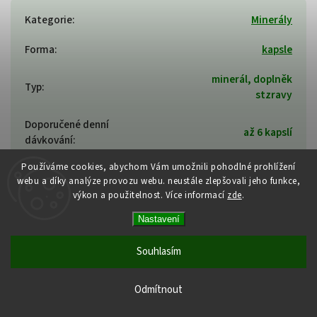
Kategorie
:
Minerály
Forma
:
kapsle
minerál, doplněk
Typ
:
stzravy
Doporučené denní
až 6 kapslí
dávkování
:
Používáme cookies, abychom Vám umožnili pohodlné prohlížení
Velikost balení
:
180 kapslí
webu a díky analýze provozu webu. neustále zlepšovali jeho funkce,
výkon a použitelnost.
Více informací
zde
.
Počet dávek v balení
:
minimálně 30
Nastavení
Souhlasím
Související produkty
Previous
Next
Odmítnout