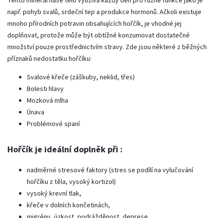
Tento minerál naše tělo využívá každý den pro různé funkce jako je
např. pohyb svalů, srdeční tep a produkce hormonů. Ačkoli existuje
mnoho přírodních potravin obsahujících hořčík, je vhodné jej
doplňovat, protože může být obtížné konzumovat dostatečné
množství pouze prostřednictvím stravy. Zde jsou některé z běžných
příznaků nedostatku hořčíku:
Svalové křeče (záškuby, neklid, třes)
Bolesti hlavy
Mozková mlha
Únava
Problémové spaní
Hořčík je ideální doplněk při :
nadměrné stresové faktory (stres se podílí na vylučování
hořčíku z těla, vysoký kortizol)
vysoký krevní tlak,
křeče v dolních končetinách,
migrénu, úzkost, podrážděnost, deprese,