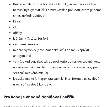
Některé další zdroje bohaté na hořčík, jak mnozí z vás tuší
nemusí být vyhovující i ze zdravotního pohledu, proto je nemá
smysl upřednostňovat:
káva
čaj
oříšky
luštěniny (fytáty, fosfor)
celozrné cereálie
mléčné výrobky (problematické kvůli obsahu vápníku -
antagonista)
tofu (pokud sóju jíte, tak se podívejte po fermentované verzi
nigari - magnesium chlorid se používá v procesu výroby pro
sražení sojového mléka)
kravské mléko (antagonista vápník - interference na svalové
úrovni při svalové kontrakci)
Pro koho je vhodné doplňovat hořčík