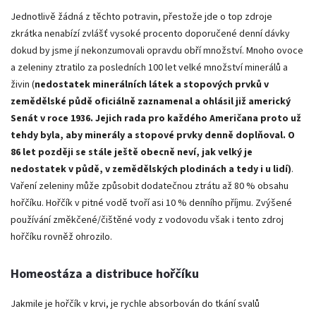
Jednotlivě žádná z těchto potravin, přestože jde o top zdroje
zkrátka nenabízí zvlášť vysoké procento doporučené denní dávky
dokud by jsme jí nekonzumovali opravdu obří množství. Mnoho ovoce
a zeleniny ztratilo za posledních 100 let velké množství minerálů a
živin (
nedostatek minerálních látek a stopových prvků v
zemědělské půdě oficiálně zaznamenal a ohlásil již americký
Senát v roce 1936. Jejich rada pro každého Američana proto už
tehdy byla, aby minerály a stopové prvky denně doplňoval. O
86 let později se stále ještě obecně neví, jak velký je
nedostatek v půdě, v zemědělských plodinách a tedy i u lidí)
.
Vaření zeleniny může způsobit dodatečnou ztrátu až 80 % obsahu
hořčíku. Hořčík v pitné vodě tvoří asi 10 % denního příjmu. Zvýšené
používání změkčené/čištěné vody z vodovodu však i tento zdroj
hořčíku rovněž ohrozilo.
Homeostáza a distribuce hořčíku
Jakmile je hořčík v krvi, je rychle absorbován do tkání svalů