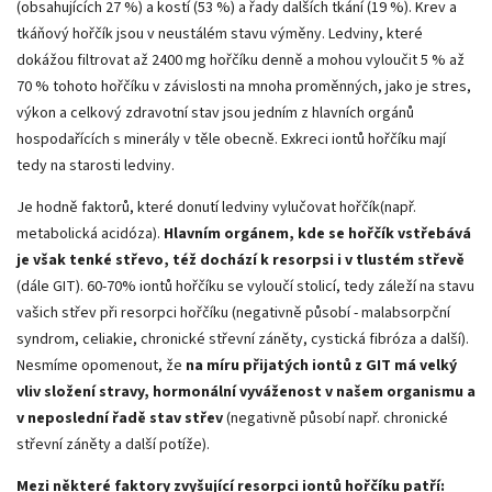
(obsahujících 27 %) a kostí (53 %) a řady dalších tkání (19 %). Krev a
tkáňový hořčík jsou v neustálém stavu výměny. Ledviny, které
dokážou filtrovat až 2400 mg hořčíku denně a mohou vyloučit 5 % až
70 % tohoto hořčíku v závislosti na mnoha proměnných, jako je stres,
výkon a celkový zdravotní stav jsou jedním z hlavních orgánů
hospodařících s minerály v těle obecně. Exkreci iontů hořčíku mají
tedy na starosti ledviny.
Je hodně faktorů, které donutí ledviny vylučovat hořčík(např.
metabolická acidóza).
Hlavním orgánem, kde se hořčík vstřebává
je však tenké střevo, též dochází k resorpsi i v tlustém střevě
(dále GIT). 60-70% iontů hořčíku se vyloučí stolicí, tedy záleží na stavu
vašich střev při resorpci hořčíku (negativně působí - malabsorpční
syndrom, celiakie, chronické střevní záněty, cystická fibróza a další).
Nesmíme opomenout, že
na míru přijatých iontů z GIT má velký
vliv složení stravy, hormonální vyváženost v našem organismu a
v neposlední řadě stav střev
(negativně působí např. chronické
střevní záněty a další potíže).
Mezi některé faktory zvyšující resorpci iontů hořčíku patří: