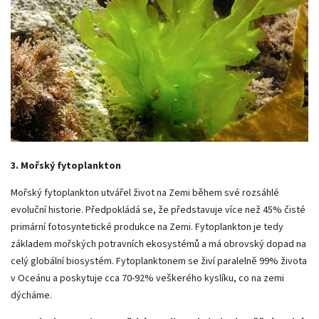
3. Mořský fytoplankton
Mořský fytoplankton utvářel život na Zemi během své rozsáhlé
evoluční historie. Předpokládá se, že představuje více než 45% čisté
primární fotosyntetické produkce na Zemi. Fytoplankton je tedy
základem mořských potravních ekosystémů a má obrovský dopad na
celý globální biosystém. Fytoplanktonem se živí paralelně 99% života
v Oceánu a poskytuje cca 70-92% veškerého kyslíku, co na zemi
dýcháme.