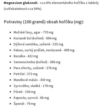
Magnesium glukonát
- cca 6% elementárního hořčíku z tablety
(vstřebatelnost cca 56%)
Potraviny (100 gramů) obsah hořčíku (mg):
Mořské řasy, agar - 770 mg
Koriandr list (koření) - 694 mg
Dýňová semínka, sušené - 535 mg
Kakao, suchý prášek, neslazené - 499 mg
Bazalka - 422 mg
Semena kmínu (koření) - 386 mg
Para ořechy, sušené - 376 mg
Petržel - 372 mg
Mandlové máslo - 303 mg
Syrovátka, sladká - 176 mg
Pórek - 156 mg
Kapusta, syrová - 88 mg
Špenát - 79 mg