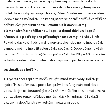
Protože se minerály vstřebávají optimálněji v menších dávkách
užívaných během dne a abychom nezahltili tělesné systémy nebo
molekulární dráhy využívající hořčík, Paleo Powder nepoužívá účelně
vysoké množství hořčíku na kapsli, která se běžně používá ve většině
hořčíkových produktů na trhu.
Zvolili nižší dávku 50 mg
elementárního hořčíku na 1 kapsli a denní dávku 6 kapslí
A/NEBO dle potřeby pro případných 50-300 mg individuálně
!
Pokud je dávkování během dne nepraktické nebo nemožné, je však
samozřejmě možné užít celou dávku současně. Doporučujeme však
rozprostřít dle filosofie výše alespoň na 2 dávky. Díky nižším dávkám
je tento produkt také mnohem vhodnější např. pro lehčí jedince a děti.
Optimalizace hořčíku
1. Hydratace:
zapíjejte hořčík velkým množstvím vody. Hořčík je
hydrofilní sloučenina, a proto ke správnému fungování potřebuje
vodu. Dbejte na dostatečný pitný režim v průběhu dne. Pokud 3-6x za
den zapijete tento hořčík po menších dávkách (případně i s dalšími
výživnými doplňky stravy) velkým množstvím vody.