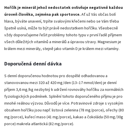
Hořčík je minerál jehož nedostatek ovlivňuje negativně každou
úroveň člověka, zejména pak sportovce.
Ať už Vás občas bolí
hlava, býváte unavení, trpíte svalovými křečemi nebo se Vám třeba
špatně usíná, může to být právě nedostatkem hořčíku. Všeobecně
vždy doporučujeme řešit problémy tohoto typu v první řadě příjmem
všech důležitých vitamínů a minerálů a úpravou stravy. Magnesium je
králem mezi minerály, stejně jako vitamín D je králem mezi vitamíny.
Doporučená denní dávka
S denní doporučenou hodnotou pro dospělé odhadovanou a
stanovovanou mezi 320 až 420 mg/den (13–17 mmol/den) je denní
příjem 3,6 mg/kg nezbytný k udržení rovnováhy hořčíku za normálních
fyziologických podmínek. Splnění tohoto doporučeného příjmu je pro
mnohé reálnou výzvou. Důvodů je více. Potravinové zdroje s vysokým
obsahem hořčíku jsou např. listová zelenina (78 mg/porce), ořechy (80
mg/porce), kuřecí maso (41 mg/porce), kakao a čokoláda (50 mg/30g
porce) makrela atlantická (82 mg/porce).