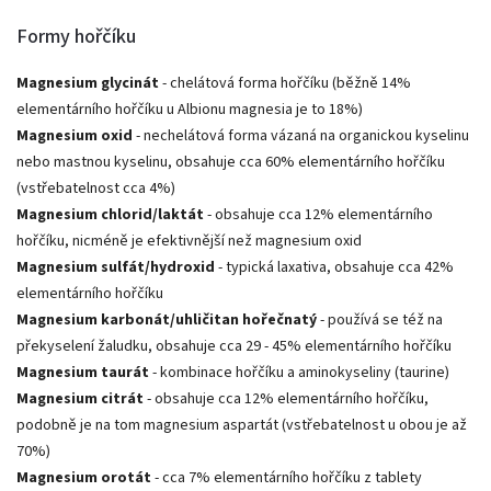
Formy hořčíku
Magnesium glycinát
- chelátová forma hořčíku (běžně 14%
elementárního hořčíku u Albionu magnesia je to 18%)
Magnesium oxid
- nechelátová forma vázaná na organickou kyselinu
nebo mastnou kyselinu, obsahuje cca 60% elementárního hořčíku
(vstřebatelnost cca 4%)
Magnesium chlorid/laktát
- obsahuje cca 12% elementárního
hořčíku, nicméně je efektivnější než magnesium oxid
Magnesium sulfát/hydroxid
- typická laxativa, obsahuje cca 42%
elementárního hořčíku
Magnesium karbonát/uhličitan hořečnatý
- používá se též na
překyselení žaludku, obsahuje cca 29 - 45% elementárního hořčíku
Magnesium taurát
- kombinace hořčíku a aminokyseliny (taurine)
Magnesium citrát
- obsahuje cca 12% elementárního hořčíku,
podobně je na tom magnesium aspartát (vstřebatelnost u obou je až
70%)
Magnesium orotát
- cca 7% elementárního hořčíku z tablety