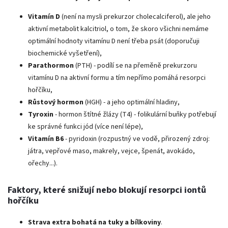
Vitamín D
(není na mysli prekurzor cholecalciferol), ale jeho
aktivní metabolit kalcitriol, o tom, že skoro všichni nemáme
optimální hodnoty vitamínu D není třeba psát (doporučuji
biochemické vyšetření),
Parathormon
(PTH) - podílí se na přeměně prekurzoru
vitamínu D na aktivní formu a tím nepřímo pomáhá resorpci
hořčíku,
Růstový hormon
(HGH) - a jeho optimální hladiny,
Tyroxin
- hormon štítné žlázy (T4) - folikulární buňky potřebují
ke správné funkci jód (více není lépe),
Vitamín B6
- pyridoxin (rozpustný ve vodě, přirozený zdroj:
játra, vepřové maso, makrely, vejce, špenát, avokádo,
ořechy...).
Faktory, které snižují nebo blokují resorpci iontů
hořčíku
Strava extra bohatá na tuky a bílkoviny
.