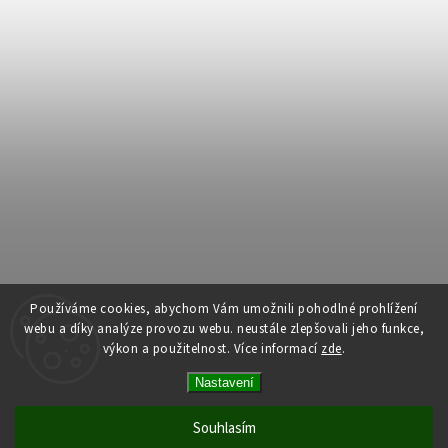
Používáme cookies, abychom Vám umožnili pohodlné prohlížení
webu a díky analýze provozu webu. neustále zlepšovali jeho funkce,
výkon a použitelnost.
Více informací
zde
.
Copyright 2026
Dům dlouhověkosti
. Všechna práva vyhrazena.
Nastavení
Upravit nastavení cookies
Vytvořil
Shoptet
| Design
Shoptak.cz
Souhlasím