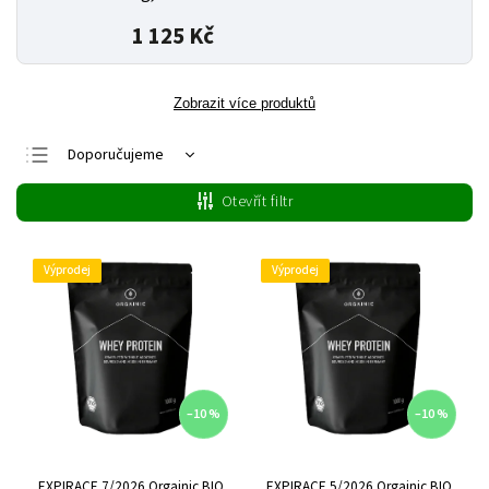
1 125 Kč
Zobrazit více produktů
Doporučujeme
Nejlevnější
Otevřít filtr
Nejdražší
Nejprodávanější
Výprodej
Výprodej
Abecedně
–10 %
–10 %
EXPIRACE 7/2026 Orgainic BIO
EXPIRACE 5/2026 Orgainic BIO