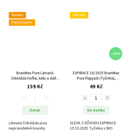
Novinka
Výprodej
Doporučujeme
–10 %
BrainMax Pure Lámaná
EXPIRACE 10/2025 BrainMax
čokoláda hořká, kešu a datle,
Pure Flapjack (Tyčinka),
BIO, 200 g
ChocoCoco, BIO, 65 g
159 Kč
49 Kč
Detail
Do košíku
Lámaná čokoláda jsou
SLEVA Z DŮVODU EXPIRACE
nepravidelné kousky
15.10.2025 Tyčinka v BIO