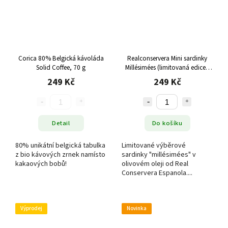
Corica 80% Belgická kávoláda
Realconservera Mini sardinky
Solid Coffee, 70 g
Millésimées (limitovaná edice),
90 g
249 Kč
249 Kč
Detail
Do košíku
80% unikátní belgická tabulka
Limitované výběrové
z bio kávových zrnek namísto
sardinky "millésimées" v
kakaových bobů!
olivovém oleji od Real
Conservera Espanola....
Výprodej
Novinka