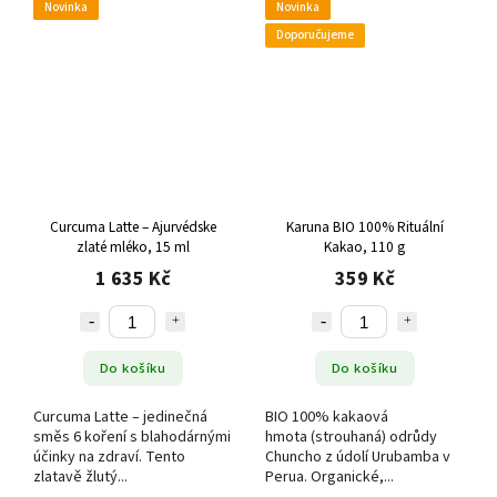
Novinka
Novinka
Doporučujeme
Curcuma Latte – Ajurvédske
Karuna BIO 100% Rituální
zlaté mléko, 15 ml
Kakao, 110 g
1 635 Kč
359 Kč
Do košíku
Do košíku
Curcuma Latte – jedinečná
BIO 100% kakaová
směs 6 koření s blahodárnými
hmota (strouhaná) odrůdy
účinky na zdraví. Tento
Chuncho z údolí Urubamba v
zlatavě žlutý...
Perua. Organické,...