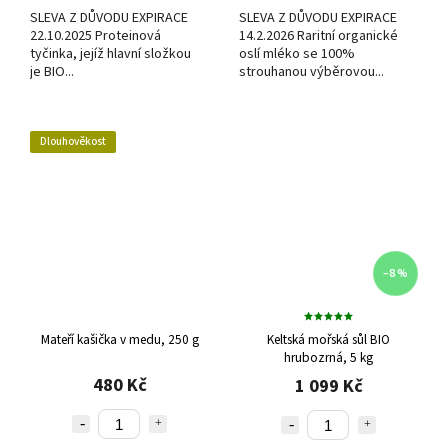
SLEVA Z DŮVODU EXPIRACE
SLEVA Z DŮVODU EXPIRACE
22.10.2025 Proteinová
14.2.2026 Raritní organické
tyčinka, jejíž hlavní složkou
oslí mléko se 100%
je BIO...
strouhanou výběrovou...
Dlouhověkost
–8 %
Mateří kašička v medu, 250 g
Keltská mořská sůl BIO
hrubozrná, 5 kg
480 Kč
1 099 Kč