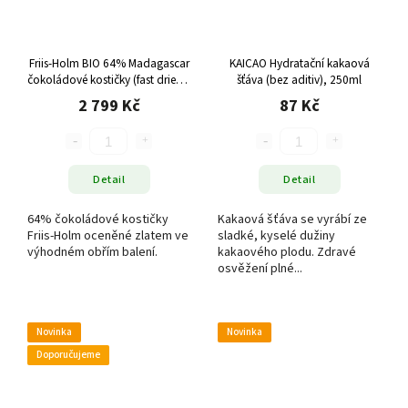
Friis-Holm BIO 64% Madagascar
KAICAO Hydratační kakaová
čokoládové kostičky (fast dried),
šťáva (bez aditiv), 250ml
1500 g
2 799 Kč
87 Kč
Detail
Detail
64% čokoládové kostičky
Kakaová šťáva se vyrábí ze
Friis-Holm oceněné zlatem ve
sladké, kyselé dužiny
výhodném obřím balení.
kakaového plodu. Zdravé
osvěžení plné...
Novinka
Novinka
Doporučujeme