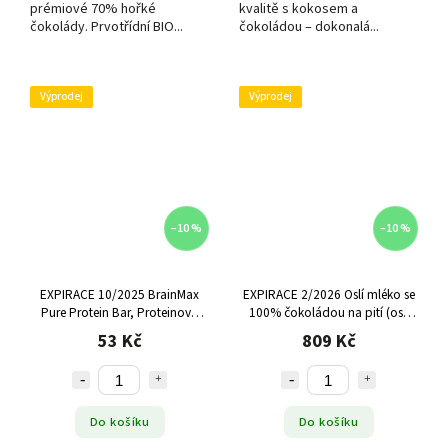
prémiové 70% hořké
kvalitě s kokosem a
čokolády. Prvotřídní BIO...
čokoládou – dokonalá...
Výprodej
Výprodej
–10 %
–10 %
EXPIRACE 10/2025 BrainMax
EXPIRACE 2/2026 Oslí mléko se
Pure Protein Bar, Proteinová
100% čokoládou na pití (oslí
tyčinka, Banán, BIO, 60 g
kakao bez cukru) - Naive 100 g
53 Kč
809 Kč
Do košíku
Do košíku