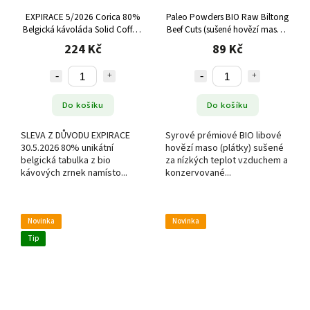
EXPIRACE 5/2026 Corica 80%
Paleo Powders BIO Raw Biltong
Belgická kávoláda Solid Coffee,
Beef Cuts (sušené hovězí maso),
70 g
30 g
224 Kč
89 Kč
Do košíku
Do košíku
SLEVA Z DŮVODU EXPIRACE
Syrové prémiové BIO libové
30.5.2026 80% unikátní
hovězí maso (plátky) sušené
belgická tabulka z bio
za nízkých teplot vzduchem a
kávových zrnek namísto...
konzervované...
Novinka
Novinka
Tip