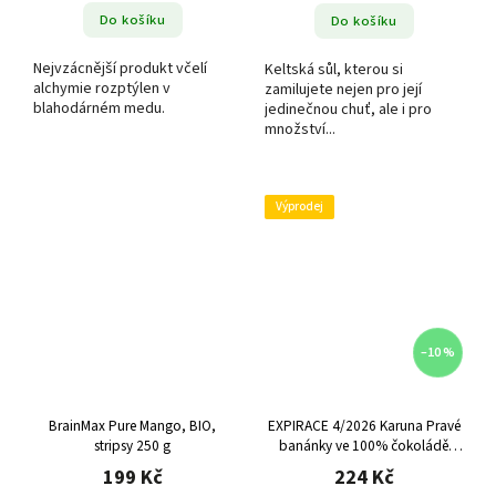
Do košíku
Do košíku
Nejvzácnější produkt včelí
Keltská sůl, kterou si
alchymie rozptýlen v
zamilujete nejen pro její
blahodárném medu.
jedinečnou chuť, ale i pro
množství...
Výprodej
–10 %
BrainMax Pure Mango, BIO,
EXPIRACE 4/2026 Karuna Pravé
stripsy 250 g
banánky ve 100% čokoládě
(Mexiko), 100 g
199 Kč
224 Kč