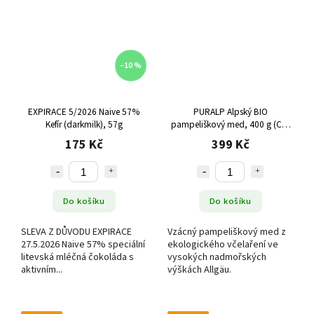
–10 %
EXPIRACE 5/2026 Naive 57%
PURALP Alpský BIO
Kefír (darkmilk), 57g
pampeliškový med, 400 g (CZ-
BIO-002)
175 Kč
399 Kč
Do košíku
Do košíku
SLEVA Z DŮVODU EXPIRACE
Vzácný pampeliškový med z
27.5.2026 Naive 57% speciální
ekologického včelaření ve
litevská mléčná čokoláda s
vysokých nadmořských
aktivním...
výškách Allgäu.