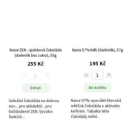
Naive ZEN - spánková čokoláda
Naive 57% Kefír (darkmilk), 57g
(darkmilk bez cukru), 55g
195 Kč
255 Kč
Do košíku
Detail
Naive 57% speciální litevská
Unikátní čokoláda na dobrou
mléčná čokoláda s aktivním
noc... pro uklidnění... pro
kefírem. Tabulka této
každodenní ZEN. Vysoko-
čokolády mění...
funkční...