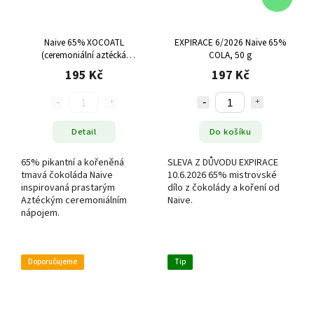
Naive 65% XOCOATL
EXPIRACE 6/2026 Naive 65%
(ceremoniální aztécká
COLA, 50 g
čokoláda), 50 g
195 Kč
197 Kč
Detail
Do košíku
65% pikantní a kořeněná
SLEVA Z DŮVODU EXPIRACE
tmavá čokoláda Naive
10.6.2026 65% mistrovské
inspirovaná prastarým
dílo z čokolády a koření od
Aztéckým ceremoniálním
Naive.
nápojem.
Doporučujeme
Tip