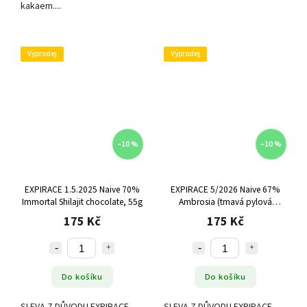
kakaem....
Výprodej
Výprodej
–10 %
–10 %
EXPIRACE 1.5.2025 Naive 70%
EXPIRACE 5/2026 Naive 67%
Immortal Shilajit chocolate, 55g
Ambrosia (tmavá pylová
čokoláda s medem), 57g
175 Kč
175 Kč
Do košíku
Do košíku