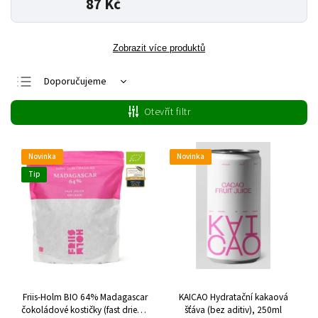
87 Kč
Zobrazit více produktů
Doporučujeme
Nejlevnější
Otevřít filtr
Nejdražší
Nejprodávanější
Novinka
Novinka
Abecedně
Tip
Friis-Holm BIO 64% Madagascar
KAICAO Hydratační kakaová
čokoládové kostičky (fast dried),
šťáva (bez aditiv), 250ml