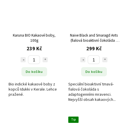
Karuna BIO Kakaové boby,
Naive Black and Smaragd Ants
100g
(fialová bioaktivní čokoláda s
mravenci), 55 g
239 Kč
299 Kč
Do košíku
Do košíku
Bio indické kakaové boby z
Speciální bioaktivní tmavá-
kopců Idukki v Kerale. Lehce
fialová čokoláda s
pražené.
adaptogenními mravenci.
Nejvyšší obsah kakaových...
Tip