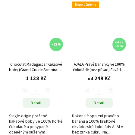
Doporučujeme
od
až
–12 %
–8 %
Chocolat Madagascar Kakaové
AJALA Pravé banánky ve 100%
boby (Grand Cru de Sambirano)
čokoládě (bez přísad) Ekvádor,
ve 100% čokoládě, 1 Kg
různé varianty
1 138 Kč
249 Kč
od
Detail
Detail
Single origin pražené
Dokonalé spojení pravého
kakaové boby ve 100% hořké
banánu a 100% kraftové
čokoládě a posypané
ekvádorské čokolády AJALA
oceněným sušeným
bez zrnka cukru! Na...