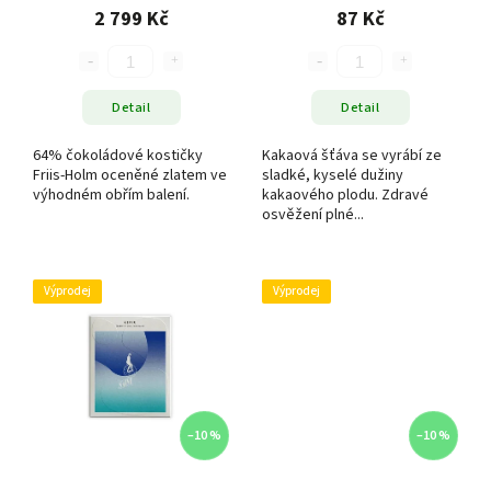
1500 g
2 799 Kč
87 Kč
Detail
Detail
64% čokoládové kostičky
Kakaová šťáva se vyrábí ze
Friis-Holm oceněné zlatem ve
sladké, kyselé dužiny
výhodném obřím balení.
kakaového plodu. Zdravé
osvěžení plné...
Výprodej
Výprodej
–10 %
–10 %