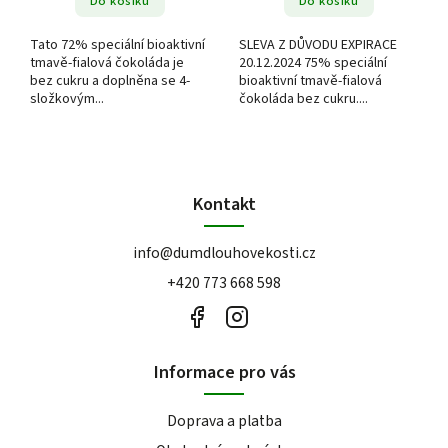
Do košíku
Do košíku
Tato 72% speciální bioaktivní
SLEVA Z DŮVODU EXPIRACE
tmavě-fialová čokoláda je
20.12.2024 75% speciální
bez cukru a doplněna se 4-
bioaktivní tmavě-fialová
složkovým...
čokoláda bez cukru....
Kontakt
info
@
dumdlouhovekosti.cz
+420 773 668 598
Informace pro vás
Doprava a platba