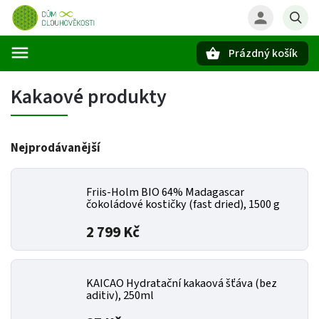
Prázdný košík
Hledat
Kakaové produkty
Nejprodávanější
Friis-Holm BIO 64% Madagascar
čokoládové kostičky (fast dried), 1500 g
2 799 Kč
KAICAO Hydratační kakaová šťáva (bez
aditiv), 250ml