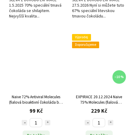
SLEVA Z DŮVODU EXPIRACE
SLEVA Z DŮVODU EXPIRACE
1.5.2025 70% speciální tmavá
27.5.2026 Nyní si můžete tuto
čokoláda se shilajitem.
67% speciální litevskou
Nejvyšší kvalita...
tmavou čokoládu...
Výprodej
Doporučujeme
–10 %
Naive 72% Antiviral Molecules
EXPIRACE 20.12.2024 Naive
(fialová bioaktivní čokoláda bez
75% Molecules (fialová
cukru), 20g
bioaktivní čokoláda bez cukru),
99 Kč
229 Kč
57g