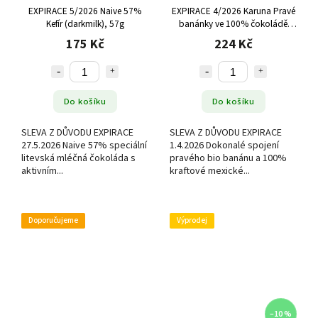
EXPIRACE 5/2026 Naive 57%
EXPIRACE 4/2026 Karuna Pravé
Kefír (darkmilk), 57g
banánky ve 100% čokoládě
(Mexiko), 100 g
175 Kč
224 Kč
Do košíku
Do košíku
SLEVA Z DŮVODU EXPIRACE
SLEVA Z DŮVODU EXPIRACE
27.5.2026 Naive 57% speciální
1.4.2026 Dokonalé spojení
litevská mléčná čokoláda s
pravého bio banánu a 100%
aktivním...
kraftové mexické...
Doporučujeme
Výprodej
–10 %