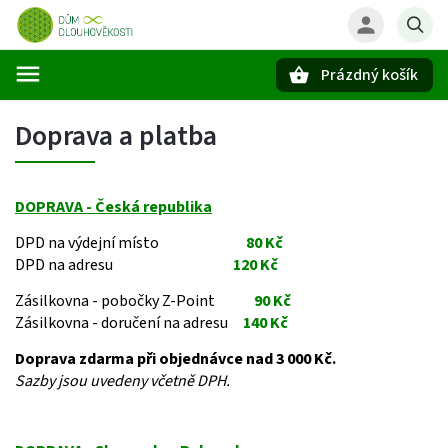
Prázdný košík
Hledat
Doprava a platba
DOPRAVA - Česká republika
DPD na výdejní místo
80 Kč
DPD na adresu
120 Kč
Zásilkovna - pobočky Z-Point
90 Kč
Zásilkovna - doručení na adresu
140 Kč
Doprava zdarma při objednávce nad 3 000 Kč.
Sazby jsou uvedeny včetně DPH.