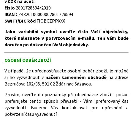
v CZK na účet:
číslo
2801728594/2010
IBAN
CZ4320100000002801728594
SWIFT/BIC kód
FIOBCZPPXXX
Jako variabilní symbol uveďte číslo Vaší objednávky,
které naleznete v potvrzovacím e-mailu. Ten Vám bude
doručen po dokončení Vaší objednávky.
OSOBNÍ ODBĚR ZBOŽÍ
V případě, že upřednostňujete osobní odběr zboží, je možné
si ho vyzvednout v
našem kamenném obchodě
na adrese
Bezručova 102/35, 591 02 Žďár nad Sázavou.
Prosím, uveďte do poznámky při objednávce zboží - pokud
preferujete tento způsob převzetí - Vámi preferovaný čas
vyzvednutí. Budeme Vás kontaktovat pro upřesnění a
potvrzení času vyzvednutí.