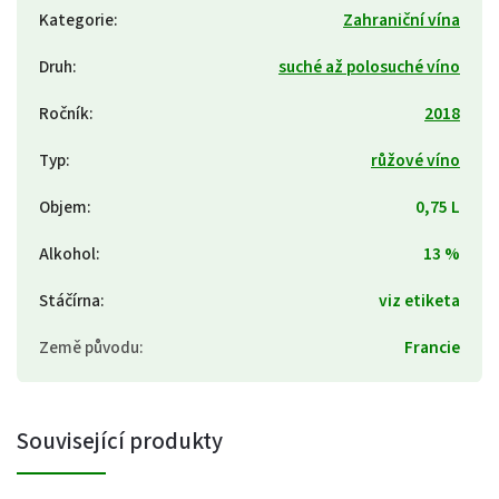
Kategorie
:
Zahraniční vína
Druh
:
suché až polosuché víno
Ročník
:
2018
Typ
:
růžové víno
Objem
:
0,75 L
Alkohol
:
13 %
Stáčírna
:
viz etiketa
Země původu
:
Francie
Související produkty