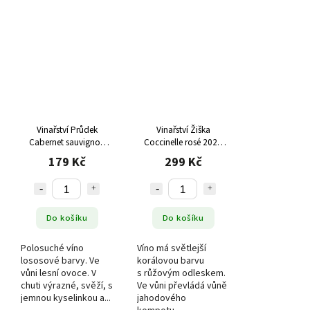
Vinařství Průdek
Vinařství Žiška
Cabernet sauvignon
Coccinelle rosé 2022
ROSÉ 2019 moravské
pozdní sběr,
179 Kč
299 Kč
zemské víno, polosuché
polosladké
Do košíku
Do košíku
Polosuché víno
Víno má světlejší
lososové barvy. Ve
korálovou barvu
vůni lesní ovoce. V
s růžovým odleskem.
chuti výrazné, svěží, s
Ve vůni převládá vůně
jemnou kyselinkou a...
jahodového