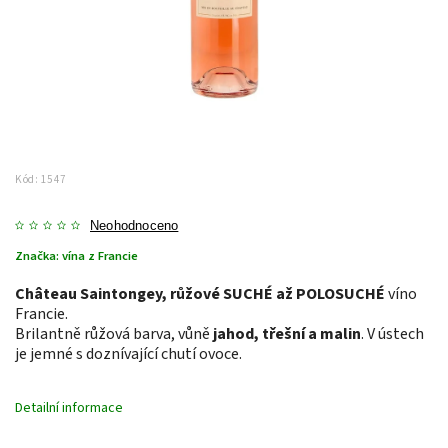
Kód:
1547
Neohodnoceno
Značka:
vína z Francie
Château Saintongey, růžové SUCHÉ až POLOSUCHÉ
víno
Francie.
Brilantně růžová barva, vůně
jahod, třešní a malin
. V ústech
je jemné s doznívající chutí ovoce.
Detailní informace