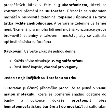
prospěšných látek v čele s
glukorafaninem
, který se
konzumací přemění na
sulforafan.
Přestože se sulforafan
nachází v brukvovité zelenině,
tepelnou úpravou se tato
látka rychle znehodnocuje
. A ve vařené zelenině už téměř
není. Nicméně, pro mnoho lidí není možná konzumace syrové
brukvovité zeleniny v takovém množství, aby se zajistila
optimální dávka sulforafanu.
Dávkování:
Užívejte 2 kapsle jednou denně.
Každá dávka obsahuje
35 mg sulforafanu.
Rostlinné kapsle,
vhodné pro vegany.
Jeden z nejsilnějších Sulforafanu na trhu!
Sulforafan je účinný především proto, že se jedná o
velmi
malou molekulu
, která se poměrně snadno dostane do
buňky a dokonce dokáže
prostoupit přes
hematoencefalickou bariéru až do mozku
.Vědci sulforafan