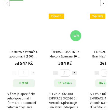
Previous
Next
Výprodej
Výprodej
–10 %
Dr. Mercola Vitamín C
EXPIRACE 3/2026 Dr.
EXPIRACE 
liposomální (1000 mg
Mercola Spirulina 2000
BrainMax Vit
na porci), různé
mg, 120 tablet
5000 IU, 120 r
547 Kč
584 Kč
269 
od
velikosti
kapsl
Detail
Do košíku
Do koš
V čem je specifická
SLEVA Z DŮVODU
SLEVA Z DŮV
jeho liposomální
EXPIRACE 3/2026 Dr.
EXPIRACE 4/2
ý
forma? Liposomální
Mercola Spirulina je
Vitamin D3 hr
vitamín C využívá
unikátním zdrojem s
důležitou rol