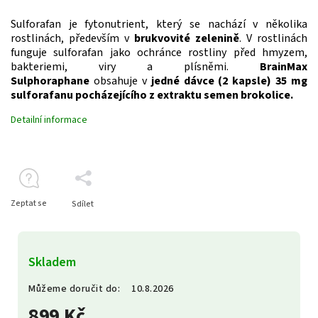
Sulforafan je fytonutrient, který se nachází v několika
rostlinách, především v
brukvovité zelenině
. V rostlinách
funguje sulforafan jako ochránce rostliny před hmyzem,
bakteriemi, viry a plísněmi.
BrainMax
Sulphoraphane
obsahuje v
jedné dávce (2 kapsle) 35 mg
sulforafanu pocházejícího z extraktu semen brokolice.
Detailní informace
Zeptat se
Sdílet
Skladem
Můžeme doručit do:
10.8.2026
899 Kč