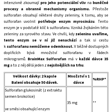
intenzivně zkoumají
pro jeho potenciální vliv
na
buněčné
procesy a obranné mechanismy organismu.
Přestože
sulforafan obsahují některé druhy zeleniny, k tomu, aby se
sulforafan uvolnil
potřebuje enzym myrosinázu
. Tento
enzym je v podstatě klíč k sulforafanu. Vzniká žvýkáním této
zeleniny za syrového stavu. Ve chvíli, kdy
zeleninu uvaříme,
tento enzym se v ní již nenachází
a tak si cestu
k
sulforafanu nemůžeme odemknout.
V běžně dostupných
doplňcích bývá množství sulforafanu v řádech
mikrogramů.
BrainMax Sulforafan
má v
každé dávce 35
mg
a to z něj dělá jeden z
nejsilnějších na trhu
.
Velikost dávky: 2 kapsle
Množství v 1
%RHP*
Balení obsahuje 50 dávek.
dávce
Sulforafan glukosinát (z extraktu
semen brokolice)
35 mg
**
ve směsi obsahující enzym