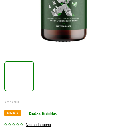
Kód:
4700
Novinka
Značka:
BrainMax
Neohodnoceno