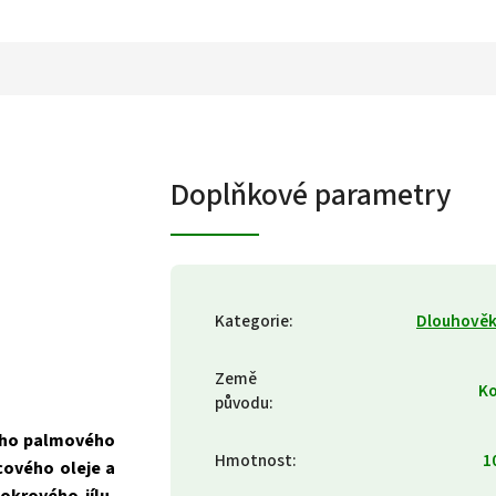
Doplňkové parametry
Kategorie
:
Dlouhověk
Země
Ko
původu
:
kého palmového
Hmotnost
:
1
cového oleje a