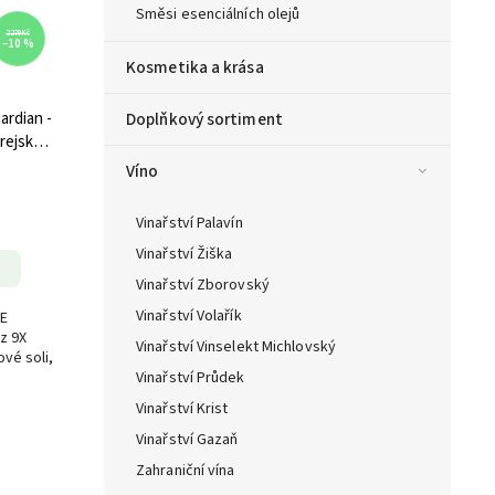
Směsi esenciálních olejů
2 279 Kč
–10 %
Kosmetika a krása
ardian -
Doplňkový sortiment
rejské
i, 30
Víno
Vinařství Palavín
Vinařství Žiška
Vinařství Zborovský
Vinařství Volařík
CE
z 9X
Vinařství Vinselekt Michlovský
vé soli,
Vinařství Průdek
Vinařství Krist
Vinařství Gazaň
Zahraniční vína