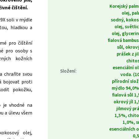
okrového jílu,
Korejský pal
ivné čištění.
olej, pa
9X soli v mýdle
sodný, koko
olej, světli
stou, hladkou a
olej, glycerin
fialová bambu
mé pro čištění
sůl, okrový
né pro osoby s
prášek z ji
zných kožních
chito
esenciální ol
Složení
:
a chraňte svou
voda. (
přírodní slož
 bojovat proti
mýdlo 94,0%
odit pokožku,
fialová sůl 1
okrový jíl 1
o je vhodné na
jilmový pr
ivu a úlevu všem
1,5%, chit
1,0%, 
esenciálních o
okosový olej,
0,