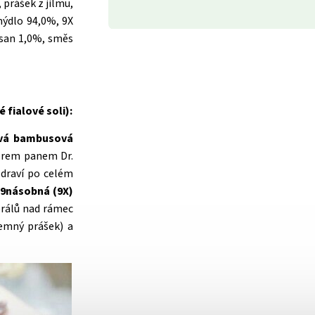
, prášek z jilmu,
mýdlo 94,0%, 9X
tosan 1,0%, směs
 fialové soli):
lová bambusová
orem panem Dr.
zdraví po celém
 9násobná (9X)
rálů nad rámec
jemný prášek) a