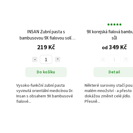
INSAN Zubní pasta s
9X korejská fialová bamb
bambusovou 9X fialovou solí,
sůl
160 g
219 Kč
349 Kč
od
Do košíku
Detail
Vysoko-funkční zubní pasta
Některé suroviny stačí použ
vyvinutá orientální medicínou Dr.
malém množství - a přesto
Insan s obsahem 9X bambusové
dokážou změnit celé jídlo.
fialové...
Přesně...