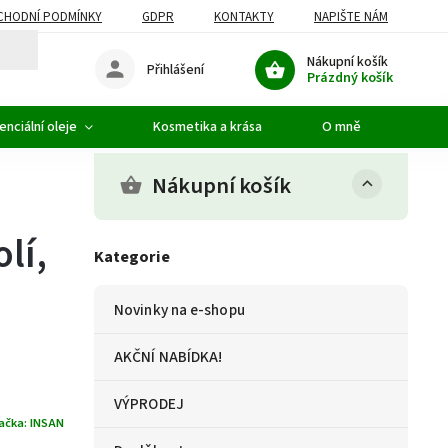
CHODNÍ PODMÍNKY
GDPR
KONTAKTY
NAPIŠTE NÁM
Nákupní košík
Přihlášení
Prázdný košík
enciální oleje
Kosmetika a krása
O mně
Nákupní košík
lí,
Kategorie
Novinky na e-shopu
AKČNÍ NABÍDKA!
VÝPRODEJ
ačka:
INSAN