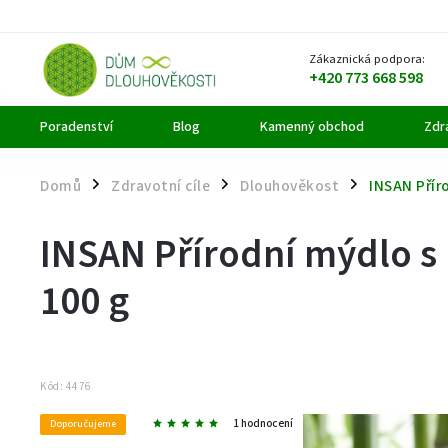
Zákaznická podpora:
+420 773 668 598
Poradenství
Blog
Kamenný obchod
Zdra
Domů
Zdravotní cíle
Dlouhověkost
INSAN Přír
/
/
/
INSAN Přírodní mýdlo s 
100 g
Kód:
4476
1 hodnocení
Doporučujeme