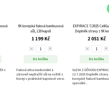
usová
9X korejská fialová bambusová
EXPIRACE 7/2025 CellGu
sůl, 120 kapslí
Doplněk stravy z 9X ko
fialové bambusové sol
1 199 Kč
2 051 Kč
tablet
Do košíku
Do košíku
ít v
Fialová ultra medicinální a
SLEVA Z DŮVODU EXPIRA
zároveň nejdražší sůl na světě z
12.7.2025 Doplněk stravy 
Koreji v praktické kapslové verzi.
korejské fialové bambuso
speciální...