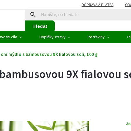
DOPRAVA A PLATBA
OB
Hledat
votní cíle
Doplňky stravy
Potraviny
Es
odní mýdlo s bambusovou 9X fialovou solí, 100 g
bambusovou 9X fialovou so
Zn