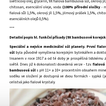
světlicový olej, glycerin, 9X fialová bambusová sůl, okrový jíl
chitosan, esenciální oleje, voda.
(
100% přírodní složky
- 
fialová sůl 1,5%, okrový jíl 1,5%, jilmový prášek 1,5%, chi
esenciálních olejů 0,5%).
***
Detailní popis hl. funkční přísady (9X bambusové korejské
Speciální a nejvíce medicinální sůl planety. První fia
sůl
byla původně vymyšlena korejským bylinkářem a dokt
Insanem v roce 1917 a od té doby je prospěšná lidskému 
světě. Dnes již k dokonalosti dovedená verze - tzv.
fialová
bambusová sůl
s pH 11+ a 10+ procentním obsahem mine
sodíku ve složení je dostupná ve dvou formách - sypká (
celistvá jako fialové krystaly.