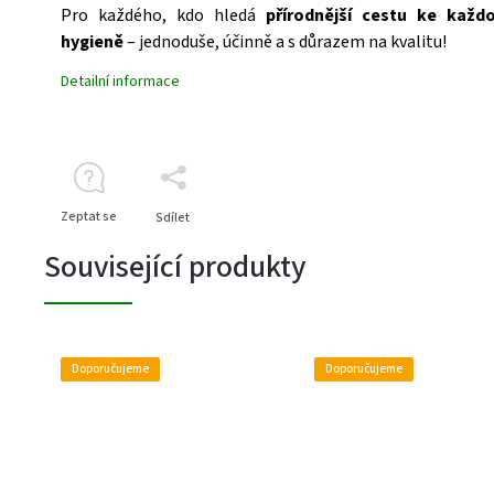
Pro každého, kdo hledá
přírodnější cestu ke každ
hygieně
– jednoduše, účinně a s důrazem na kvalitu!
Detailní informace
Zeptat se
Sdílet
Související produkty
Doporučujeme
Doporučujeme