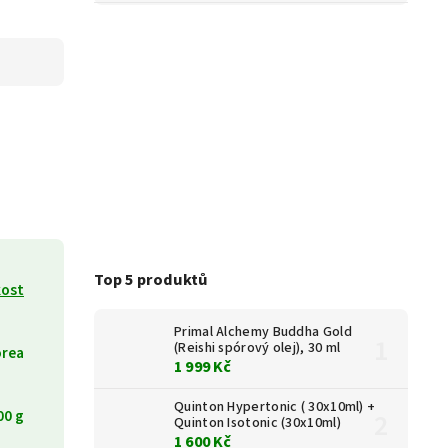
Top 5 produktů
ost
Primal Alchemy Buddha Gold
(Reishi spórový olej), 30 ml
rea
1 999 Kč
Quinton Hypertonic ( 30x10ml) +
00 g
Quinton Isotonic (30x10ml)
1 600 Kč