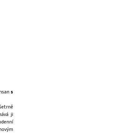
Insan
s
šetrně
ává ji
odenní
rchovým