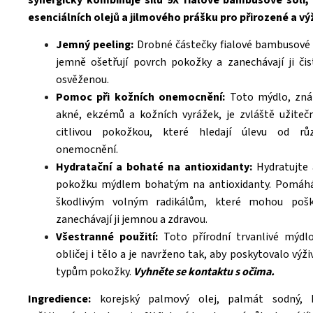
synergicky kombinuje sílu 9X fialové bambusové soli, 
esenciálních olejů a jilmového prášku pro přirozené a výž
Jemný peeling:
Drobné částečky fialové bambusové 
jemně ošetřují povrch pokožky a zanechávají ji či
osvěženou.
Pomoc při kožních onemocnění:
Toto mýdlo, zná
akné, ekzémů a kožních vyrážek, je zvláště užiteč
citlivou pokožkou, které hledají úlevu od rů
onemocnění.
Hydratační a bohaté na antioxidanty:
Hydratujte 
pokožku mýdlem bohatým na antioxidanty. Pomáhá
škodlivým volným radikálům, které mohou pošk
zanechávají ji jemnou a zdravou.
Všestranné použití:
Toto přírodní trvanlivé mýdl
obličej i tělo a je navrženo tak, aby poskytovalo výž
typům pokožky.
Vyhněte se kontaktu s očima.
Ingredience:
korejský palmový olej, palmát sodný, k