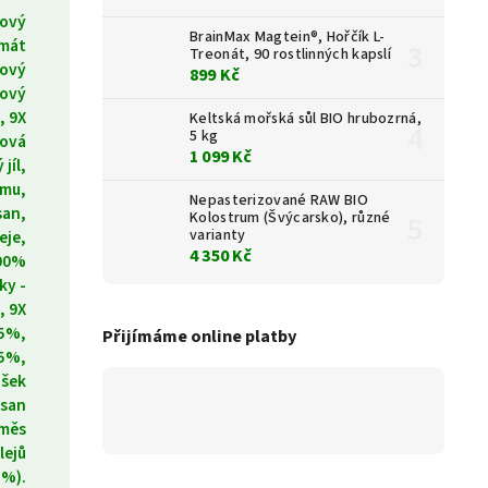
mový
BrainMax Magtein®, Hořčík L-
lmát
Treonát, 90 rostlinných kapslí
sový
899 Kč
cový
, 9X
Keltská mořská sůl BIO hrubozrná,
5 kg
sová
1 099 Kč
 jíl,
lmu,
Nepasterizované RAW BIO
san,
Kolostrum (Švýcarsko), různé
varianty
eje,
4 350 Kč
100%
ky -
, 9X
,5%,
Přijímáme online platby
,5%,
ášek
osan
směs
lejů
5%).