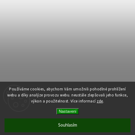
Používáme cookies, abychom Vám umožnili pohodlné prohlížení
webu a díky analýze provozu webu. neustále zlepšovali jeho funkce,
výkon a použitelnost.
Více informací
zde
.
Copyright 2026
Dům dlouhověkosti
. Všechna práva vyhrazena.
Nastavení
Upravit nastavení cookies
Vytvořil
Shoptet
| Design
Shoptak.cz
Souhlasím