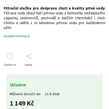
Filtrační vložka pro doúpravu chuti a kvality pitné vody.
Filtrace vody zbaví Vaší pitnou vodu z kohoutku nežádoucího
zápachu, sedimentů, pesticidů a dalčích chemikálií i chuti
chlóru a udělá z ní lahodnou pitnou vodu pro každodenní
užití.
Detailní informace
Zeptat se
Sdílet
Skladem
Můžeme doručit do:
11.8.2026
1 149 Kč