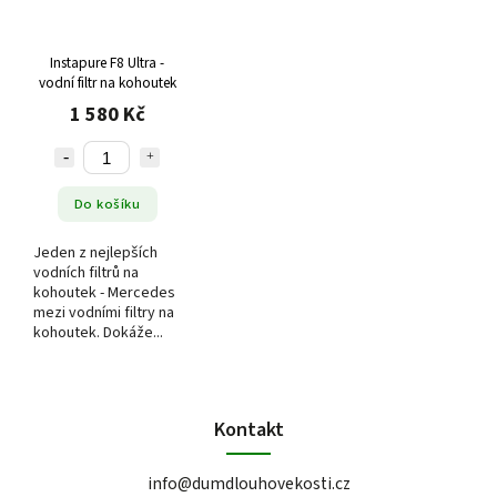
Instapure F8 Ultra -
vodní filtr na kohoutek
1 580 Kč
Do košíku
Jeden z nejlepších
vodních filtrů na
kohoutek - Mercedes
mezi vodními filtry na
kohoutek. Dokáže...
Kontakt
info
@
dumdlouhovekosti.cz