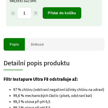
949,59 Kč bez DPH
Přidat do košíku
Popis
Diskuze
Detailní popis produktu
Filtr Instapure Ultra F8 odstraňuje až:
97 % chlóru (odstraní negativní účinky chlóru na zdraví)
99,6 % mechanických částic (písek, odstraní kal)
99,3 % olova při pH 6,5
99,2 % olova při pH 8,5