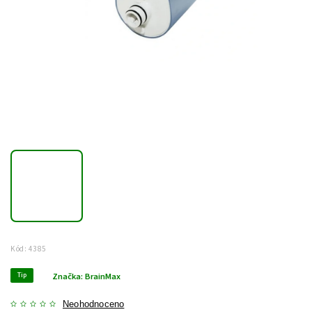
Kód:
4385
Tip
Značka:
BrainMax
Neohodnoceno