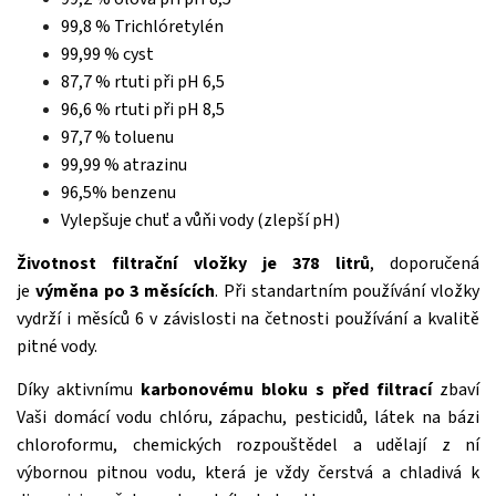
99,8 % Trichlóretylén
99,99 % cyst
87,7 % rtuti při pH 6,5
96,6 % rtuti při pH 8,5
97,7 % toluenu
99,99 % atrazinu
96,5% benzenu
Vylepšuje chuť a vůňi vody (zlepší pH)
Životnost filtrační vložky je 378 litrů
, doporučená
je
výměna po 3 měsících
. Při standartním používání vložky
vydrží i měsíců 6 v závislosti na četnosti používání a kvalitě
pitné vody.
Díky aktivnímu
karbonovému bloku s před filtrací
zbaví
Vaši domácí vodu chlóru, zápachu, pesticidů, látek na bázi
chloroformu, chemických rozpouštědel a udělají z ní
výbornou pitnou vodu, která je vždy čerstvá a chladivá k