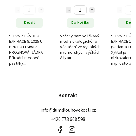
(březový cukr
velikos
Detail
Do košíku
Detai
SLEVA Z DŮVODU
Vzácný pampeliškový
SLEVA Z DŮV
EXPIRACE 9/2025 U
med z ekologického
EXPIRACE 12.
PŘÍCHUTI KIWI A
včelaření ve vysokých
(varianta 1000
HROZNOVÁ JÁDRA
nadmořských výškách
Xylitol je
Přírodní medové
Allgäu.
nízkokalorick
pastilky...
naprosto příro
Kontakt
info
@
dumdlouhovekosti.cz
+420 773 668 598