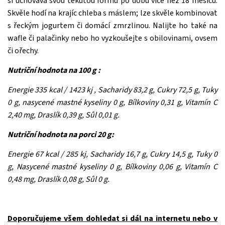
si uchovává svou tekutou formu po dobu více než 18 měsíců.
Skvěle hodí na krajíc chleba s máslem; lze skvěle kombinovat
s řeckým jogurtem či domácí zmrzlinou. Nalijte ho také na
wafle či palačinky nebo ho vyzkoušejte s obilovinami, ovsem
či ořechy.
Nutriční hodnota na 100 g :
Energie 335 kcal / 1423 kj , Sacharidy 83,2 g, Cukry 72,5 g, Tuky
0 g, nasycené mastné kyseliny 0 g, Bílkoviny 0,31 g, Vitamín C
2,40 mg, Draslík 0,39 g, Sůl 0,01 g.
Nutriční hodnota na porci 20 g:
Energie 67 kcal / 285 kj, Sacharidy 16,7 g, Cukry 14,5 g, Tuky 0
g, Nasycené mastné kyseliny 0 g, Bílkoviny 0,06 g, Vitamín C
0,48 mg, Draslík 0,08 g, Sůl 0 g.
Doporučujeme všem dohledat si dál na internetu nebo v