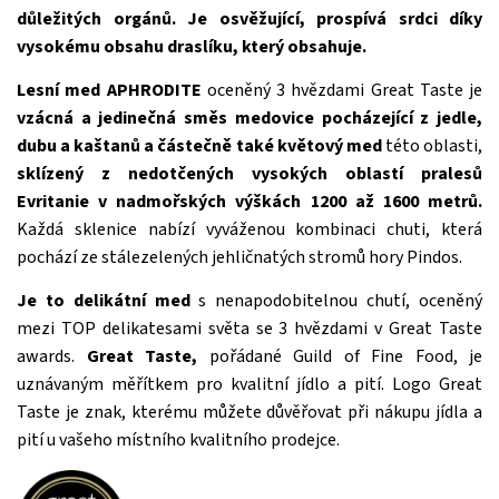
důležitých orgánů. Je osvěžující, prospívá srdci díky
vysokému obsahu draslíku, který obsahuje.
Lesní med APHRODITE
oceněný 3 hvězdami Great Taste je
vzácná a jedinečná směs medovice pocházející z jedle,
dubu a kaštanů a částečně také květový med
této oblasti,
sklízený z nedotčených vysokých oblastí pralesů
Evritanie v nadmořských výškách 1200 až 1600 metrů.
Každá sklenice nabízí vyváženou kombinaci chuti, která
pochází ze stálezelených jehličnatých stromů hory Pindos.
Je to delikátní med
s nenapodobitelnou chutí, oceněný
mezi TOP delikatesami světa se 3 hvězdami v Great Taste
awards.
Great Taste,
pořádané Guild of Fine Food, je
uznávaným měřítkem pro kvalitní jídlo a pití. Logo Great
Taste je znak, kterému můžete důvěřovat při nákupu jídla a
pití u vašeho místního kvalitního prodejce.