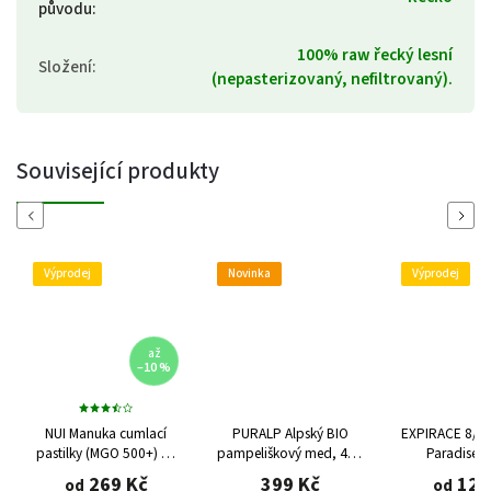
původu
:
100% raw řecký lesní
Složení
:
(nepasterizovaný, nefiltrovaný).
Související produkty
Previous
Next
Výprodej
Novinka
Výprodej
až
–10 %
NUI Manuka cumlací
PURALP Alpský BIO
EXPIRACE 8/20
pastilky (MGO 500+) 16
pampeliškový med, 400
Paradise Xy
ks (45 g), různé příchutě
g (CZ-BIO-002)
přírodní sl
269 Kč
399 Kč
129
od
od