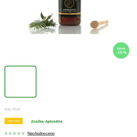
829 Kč
–10 %
Kód:
4314
Výprodej
Značka:
Aphrodite
Neohodnoceno