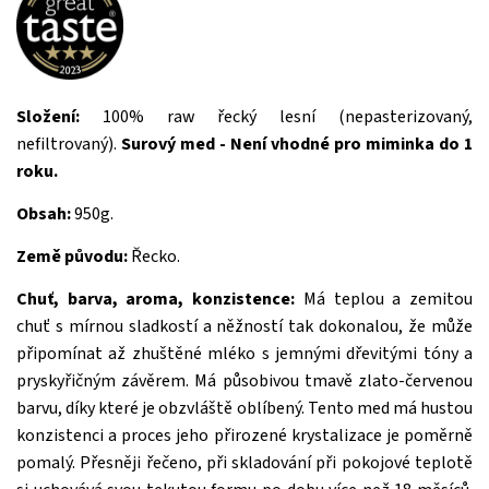
Složení:
100% raw řecký lesní (nepasterizovaný,
nefiltrovaný).
Surový med - Není vhodné pro miminka do 1
roku.
Obsah:
950g.
Země původu:
Řecko.
Chuť, barva, aroma, konzistence:
Má teplou a zemitou
chuť s mírnou sladkostí a něžností tak dokonalou, že může
připomínat až zhuštěné mléko s jemnými dřevitými tóny a
pryskyřičným závěrem. Má působivou tmavě zlato-červenou
barvu, díky které je obzvláště oblíbený. Tento med má hustou
konzistenci a proces jeho přirozené krystalizace je poměrně
pomalý. Přesněji řečeno, při skladování při pokojové teplotě