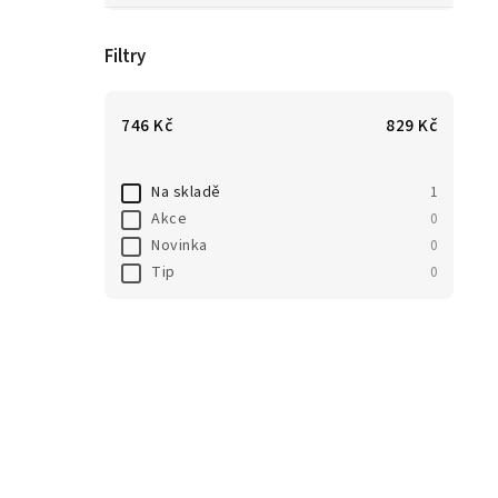
Filtry
746
Kč
829
Kč
Na skladě
1
Akce
0
Novinka
0
Tip
0