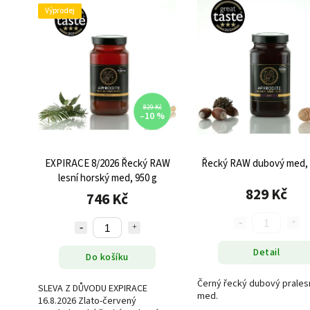
Výprodej
829 Kč
–10 %
EXPIRACE 8/2026 Řecký RAW
Řecký RAW dubový med, 
lesní horský med, 950 g
829 Kč
746 Kč
Detail
Do košíku
Černý řecký dubový prales
SLEVA Z DŮVODU EXPIRACE
med.
16.8.2026 Zlato-červený