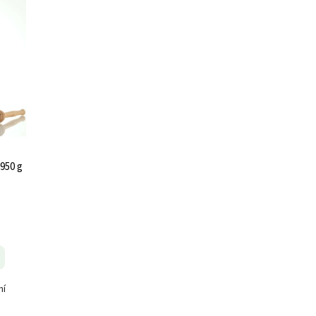
950 g
ní