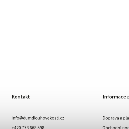
Kontakt
Informace 
info
@
dumdlouhovekosti.cz
Doprava a pl
+420 773 668 598
Obchodní po