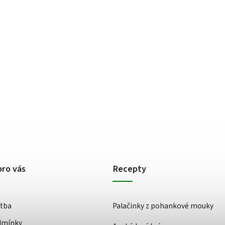
pro vás
Recepty
atba
Palačinky z pohankové mouky
dmínky