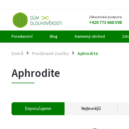
Zákaznická podpora:
+420 773 668 598
Poradenství
Blog
Kamenný obchod
Zdra
Domů
Prodávané značky
Aphrodite
/
/
Aphrodite
Doporučujeme
Nejlevnější