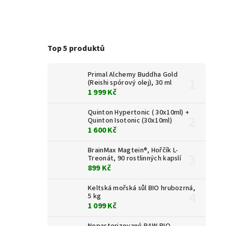
Top 5 produktů
Primal Alchemy Buddha Gold
(Reishi spórový olej), 30 ml
1 999 Kč
Quinton Hypertonic ( 30x10ml) +
Quinton Isotonic (30x10ml)
1 600 Kč
BrainMax Magtein®, Hořčík L-
Treonát, 90 rostlinných kapslí
899 Kč
Keltská mořská sůl BIO hrubozrná,
5 kg
1 099 Kč
Nepasterizované RAW BIO