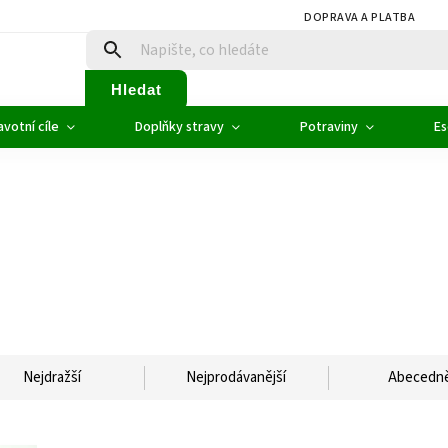
DOPRAVA A PLATBA
Hledat
votní cíle
Doplňky stravy
Potraviny
Es
Nejdražší
Nejprodávanější
Abecedn