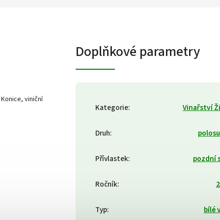
Doplňkové parametry
Konice, viniční
Kategorie
:
Vinařství Ž
Druh
:
polos
Přívlastek
:
pozdní 
Ročník
:
2
Typ
:
bílé 