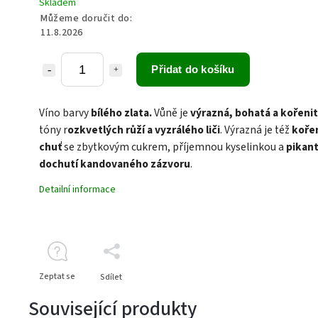
Skladem
Můžeme doručit do:
11.8.2026
Přidat do košíku
Víno barvy
bílého zlata.
Vůně je
výrazná, bohatá a kořeni
tóny r
ozkvetlých růží a vyzrálého liči
. Výrazná je též
koře
chuť
se zbytkovým cukrem, příjemnou kyselinkou a
pikant
dochutí kandovaného zázvoru
.
Detailní informace
Zeptat se
Sdílet
Související produkty