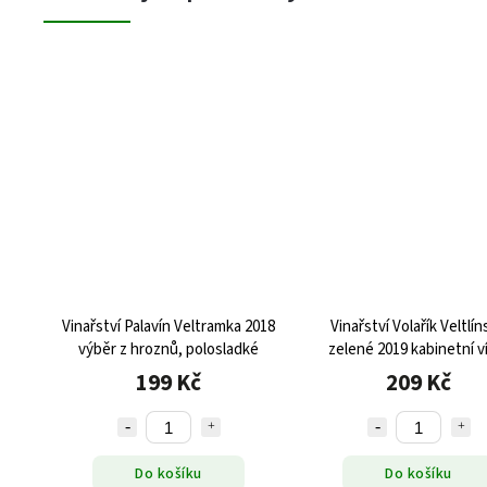
Vinařství Palavín Veltramka 2018
Vinařství Volařík Veltlí
výběr z hroznů, polosladké
zelené 2019 kabinetní v
suché
199 Kč
209 Kč
Do košíku
Do košíku