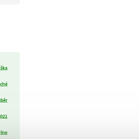
iška
uché
sběr
021
víno