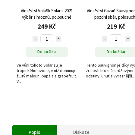
Vinařství Volařík Solaris 2021
Vinařství Gazaň Sauvigno
výběr z hroznů, polosuché
pozdní sběr, polosuc
249 Kč
219 Kč
Do košíku
Do košíku
Ve vůni tohoto Solarisu je
Tento Sauvignon je díky v
tropického ovoce, v níž dominuje
zralosti hroznů s růžovými
žlutý meloun, papája a grapefruit.
odstíny. Chuť s výraznější...
V...
Popis
Diskuze