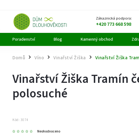
Zákaznická podpora:
+420 773 668 598
Poradenství
Blog
Kamenný obchod
Zdra
Domů
Víno
Vinařství Žiška
Vinařství Žiška Tra
/
/
/
Vinařství Žiška Tramín 
polosuché
Kód:
3074
Neohodnoceno