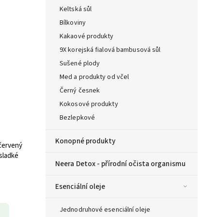
Keltská sůl
Bílkoviny
Kakaové produkty
9X korejská fialová bambusová sůl
Sušené plody
Med a produkty od včel
Černý česnek
Kokosové produkty
Bezlepkové
Konopné produkty
 červený
sladké
Neera Detox - přírodní očista organismu
Esenciální oleje
Jednodruhové esenciální oleje