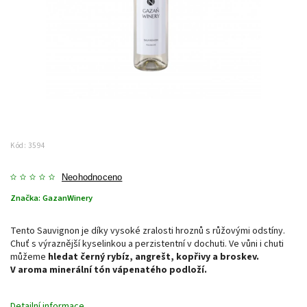
Kód:
3594
Neohodnoceno
Značka:
GazanWinery
Tento Sauvignon je díky vysoké zralosti hroznů s růžovými odstíny.
Chuť s výraznější kyselinkou a perzistentní v dochuti. Ve vůni i chuti
můžeme
hledat černý rybíz, angrešt, kopřivy a broskev.
V aroma minerální tón vápenatého podloží.
Detailní informace