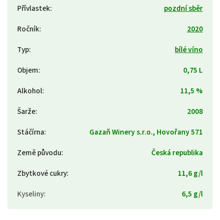
Přívlastek
:
pozdní sběr
Ročník
:
2020
Typ
:
bílé víno
Objem
:
0,75 L
Alkohol
:
11,5 %
Šarže
:
2008
Stáčírna
:
Gazaň Winery s.r.o., Hovořany 571
Země původu
:
Česká republika
Zbytkové cukry
:
11,6 g/l
Kyseliny
:
6,5 g/l