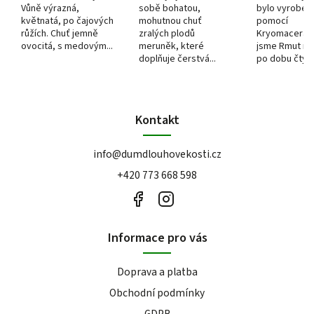
Vůně výrazná,
sobě bohatou,
bylo vyroben
květnatá, po čajových
mohutnou chuť
pomocí
růžích. Chuť jemně
zralých plodů
Kryomacerac
ovocitá, s medovým...
meruněk, které
jsme Rmut ma
doplňuje čerstvá...
po dobu čtyř d
Kontakt
info
@
dumdlouhovekosti.cz
+420 773 668 598
Informace pro vás
Doprava a platba
Obchodní podmínky