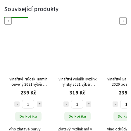
Související produkty
Previous
Next
Vinařství Průdek Tramín
Vinařství Volařík Ryzlink
Vinařství Gaza
červený 2021 výběr z
rýnský 2021 výběr z
2020 pozdní
bobulí, polosladké
hroznů, polosladké
polosu
239 Kč
319 Kč
239 
Do košíku
Do košíku
Do koš
Víno zlatavé barvy.
Zlatavý ryzlink má v
Víno odrůdy A