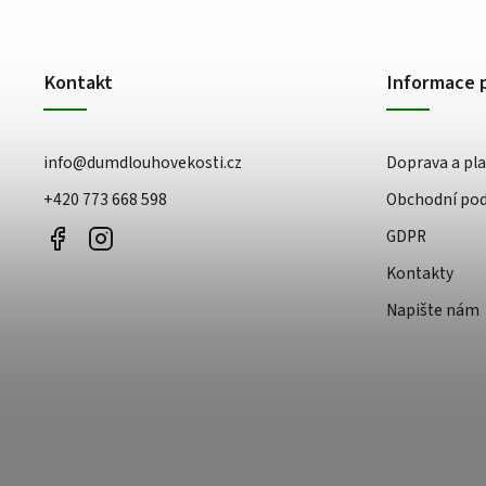
Kontakt
Informace 
info
@
dumdlouhovekosti.cz
Doprava a pl
+420 773 668 598
Obchodní po
GDPR
Kontakty
Napište nám