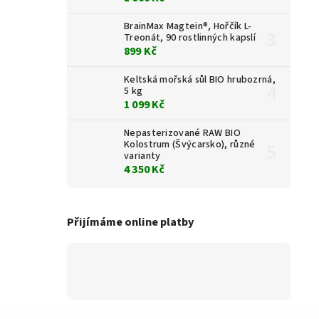
BrainMax Magtein®, Hořčík L-
Treonát, 90 rostlinných kapslí
899 Kč
Keltská mořská sůl BIO hrubozrná,
5 kg
1 099 Kč
Nepasterizované RAW BIO
Kolostrum (Švýcarsko), různé
varianty
4 350 Kč
Přijímáme online platby