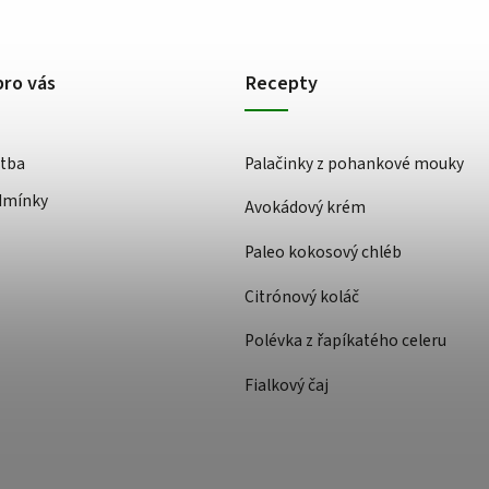
pro vás
Recepty
atba
Palačinky z pohankové mouky
dmínky
Avokádový krém
Paleo kokosový chléb
Citrónový koláč
Polévka z řapíkatého celeru
Fialkový čaj