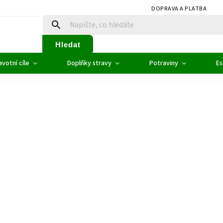
DOPRAVA A PLATBA
Hledat
votní cíle
Doplňky stravy
Potraviny
Es