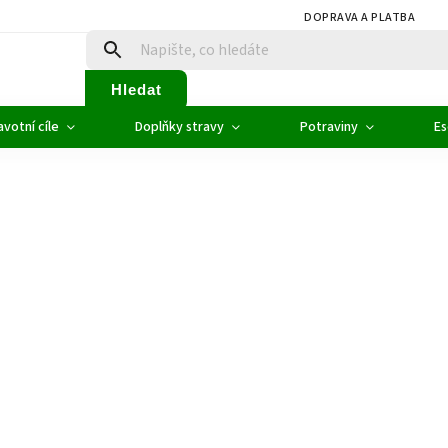
DOPRAVA A PLATBA
Hledat
votní cíle
Doplňky stravy
Potraviny
Es