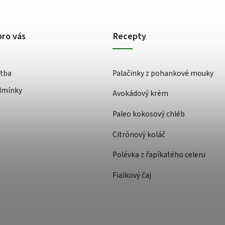
pro vás
Recepty
atba
Palačinky z pohankové mouky
dmínky
Avokádový krém
Paleo kokosový chléb
Citrónový koláč
Polévka z řapíkatého celeru
Fialkový čaj