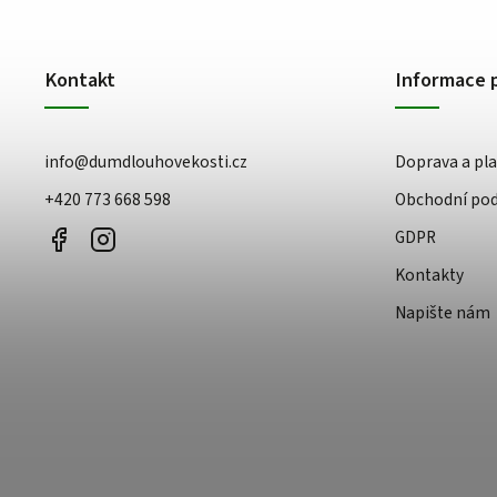
Kontakt
Informace 
info
@
dumdlouhovekosti.cz
Doprava a pl
+420 773 668 598
Obchodní po
GDPR
Kontakty
Napište nám