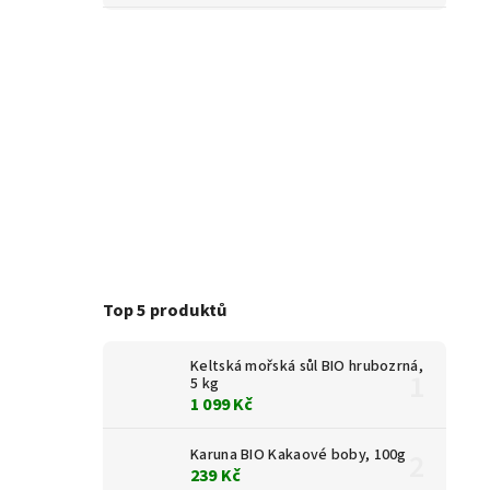
Top 5 produktů
Keltská mořská sůl BIO hrubozrná,
5 kg
1 099 Kč
Karuna BIO Kakaové boby, 100g
239 Kč