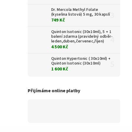
Dr. Mercola Methyl Folate
(kyselina listová) 5 mg, 30 kapslí
749 Kč
Quinton Isotonic (30x10ml), 5 + 1
balení zdarma (pravidelný odběr-
leden,duben,červenec,říjen)
4 500 Kč
Quinton Hypertonic ( 30x10ml) +
Quinton Isotonic (30x10ml)
1 600 Kč
Přijímáme online platby