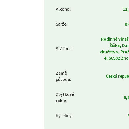
Alkohol
:
12
Šarže
:
R
Rodinné vinař
Žiška, Da
Stáčírna
:
družstvo, Pra
4, 66902 Zn
Země
Česká repub
původu
:
Zbytkové
6,8
cukry
:
Kyseliny
:
8