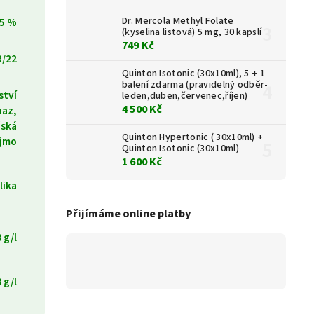
Dr. Mercola Methyl Folate
,5 %
(kyselina listová) 5 mg, 30 kapslí
749 Kč
R/22
Quinton Isotonic (30x10ml), 5 + 1
balení zdarma (pravidelný odběr-
ství
leden,duben,červenec,říjen)
4 500 Kč
naz,
žská
Quinton Hypertonic ( 30x10ml) +
ojmo
Quinton Isotonic (30x10ml)
1 600 Kč
lika
Přijímáme online platby
 g/l
 g/l