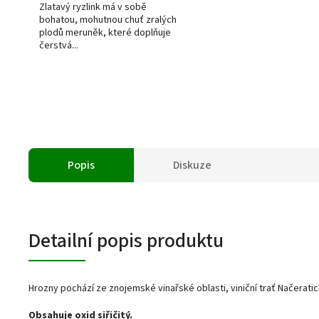
Zlatavý ryzlink má v sobě
bohatou, mohutnou chuť zralých
plodů meruněk, které doplňuje
čerstvá...
Popis
Diskuze
Detailní popis produktu
Hrozny pochází ze znojemské vinařské oblasti, viniční trať Načerati
Obsahuje oxid siřičitý.