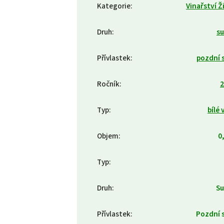
Kategorie
:
Vinařství Ž
Druh
:
s
Přívlastek
:
pozdní 
Ročník
:
2
Typ
:
bílé 
Objem
:
0,
Typ
:
Druh
:
Su
Přívlastek
:
Pozdní 