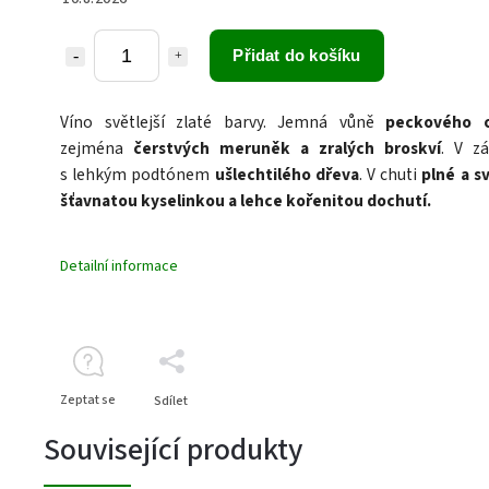
Přidat do košíku
Víno světlejší zlaté barvy. Jemná vůně
peckového 
zejména
čerstvých meruněk a zralých broskví
. V zá
s lehkým podtónem
ušlechtilého dřeva
. V chuti
plné a s
šťavnatou kyselinkou a lehce kořenitou dochutí.
Detailní informace
Zeptat se
Sdílet
Související produkty