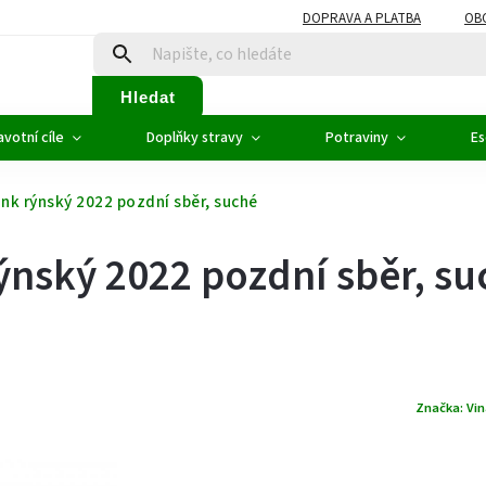
DOPRAVA A PLATBA
OB
Hledat
votní cíle
Doplňky stravy
Potraviny
Es
ink rýnský 2022 pozdní sběr, suché
rýnský 2022 pozdní sběr, s
Značka:
Vin