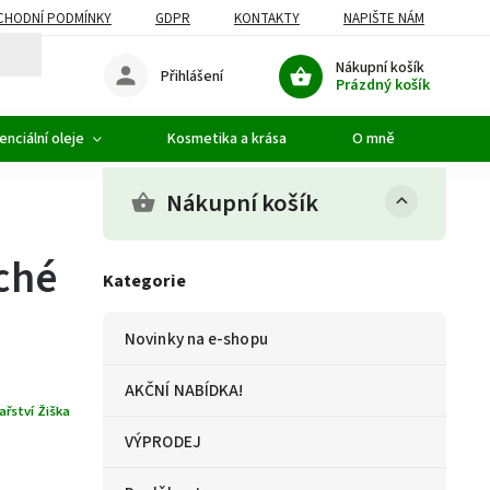
CHODNÍ PODMÍNKY
GDPR
KONTAKTY
NAPIŠTE NÁM
Nákupní košík
Přihlášení
Prázdný košík
enciální oleje
Kosmetika a krása
O mně
Nákupní košík
uché
Kategorie
Novinky na e-shopu
AKČNÍ NABÍDKA!
ařství Žiška
VÝPRODEJ