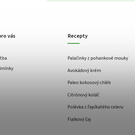
pro vás
Recepty
atba
Palačinky z pohankové mouky
dmínky
Avokádový krém
Paleo kokosový chléb
Citrónový koláč
Polévka z řapíkatého celeru
Fialkový čaj