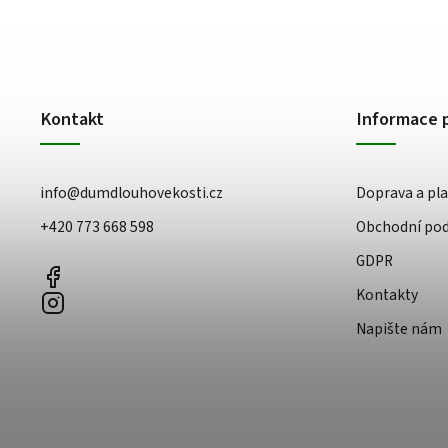
Kontakt
Informace 
info
@
dumdlouhovekosti.cz
Doprava a pl
+420 773 668 598
Obchodní po
GDPR
Kontakty
Napište nám