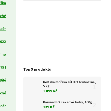
iška
uché
sběr
022
víno
75 l
Top 5 produktů
Bílé
Keltská mořská sůl BIO hrubozrná,
5 kg
1 099 Kč
ché
Karuna BIO Kakaové boby, 100g
sběr
239 Kč