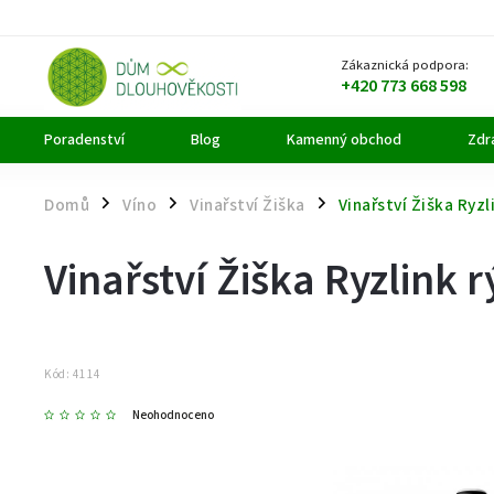
Zákaznická podpora:
+420 773 668 598
Poradenství
Blog
Kamenný obchod
Zdra
Domů
Víno
Vinařství Žiška
Vinařství Žiška Ryzl
/
/
/
Vinařství Žiška Ryzlink 
Kód:
4114
Neohodnoceno