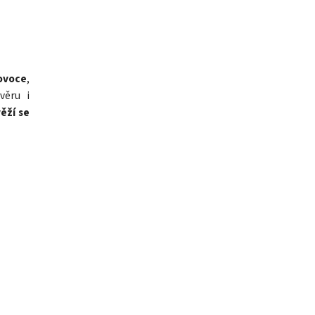
ovoce
,
věru i
věží se