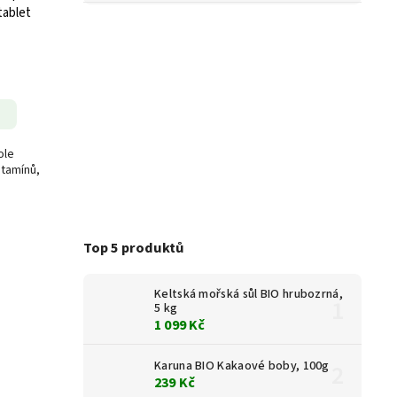
tablet
ole
itamínů,
Top 5 produktů
Keltská mořská sůl BIO hrubozrná,
5 kg
1 099 Kč
Karuna BIO Kakaové boby, 100g
239 Kč