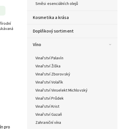
Směsi esenciálních olejů
Kosmetika a krása
řírodní
ískávaná
Doplňkový sortiment
Víno
Vinařství Palavín
Vinařství Žiška
Vinařství Zborovský
Vinařství Volařík
Vinařství Vinselekt Michlovský
Vinařství Průdek
Vinařství Krist
Vinařství Gazaň
Zahraniční vína
ín pro