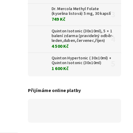
Dr. Mercola Methyl Folate
(kyselina listová) 5 mg, 30 kapslí
749 Kč
Quinton Isotonic (30x10ml), 5 + 1
balení zdarma (pravidelný odběr-
leden,duben,červenec,říjen)
4 500 Kč
Quinton Hypertonic ( 30x10ml) +
Quinton Isotonic (30x10ml)
1 600 Kč
Přijímáme online platby