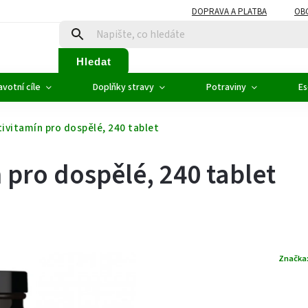
DOPRAVA A PLATBA
OB
Hledat
votní cíle
Doplňky stravy
Potraviny
Es
tivitamín pro dospělé, 240 tablet
 pro dospělé, 240 tablet
Značka