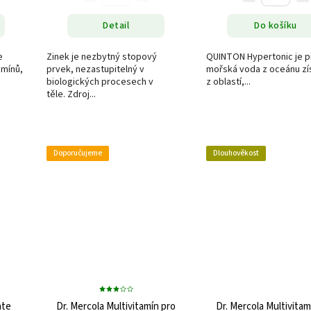
Detail
Do košíku
e
Zinek je nezbytný stopový
QUINTON Hypertonic je p
amínů,
prvek, nezastupitelný v
mořská voda z oceánu z
biologických procesech v
z oblastí,...
těle. Zdroj...
Doporučujeme
Dlouhověkost
ate
Dr. Mercola Multivitamín pro
Dr. Mercola Multivitam