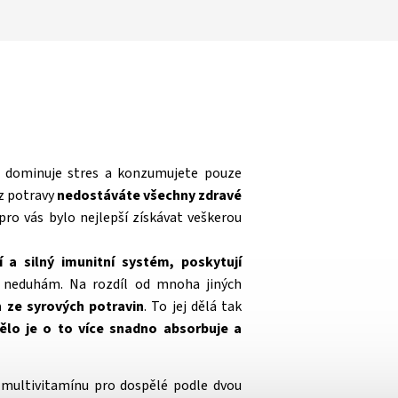
 dominuje stres a konzumujete pouze
z potravy
nedostáváte všechny zdravé
 pro vás bylo nejlepší získávat veškerou
í a silný imunitní systém, poskytují
 neduhám. Na rozdíl od mnoha jiných
 ze syrových potravin
. To jej dělá tak
ělo je o to více snadno absorbuje a
y multivitamínu pro dospělé podle dvou