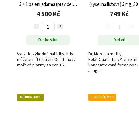
5 + 1 balení zdarma (pravidelný
(kyselina listová) 5 mg, 30 
odběr-
4 500 Kč
749 Kč
leden,duben,červenec,říjen)
Do košíku
Detail
Využijte výhodné nabídky, kdy
Dr. Mercola methyl
můžete mít 6 balení Quintonovy
Folát Quatrefolic® je velmi
mořské plazmy za cenu 5...
koncentrovaná forma posky
5 mg...
Dlouhověkost
Doporučujeme