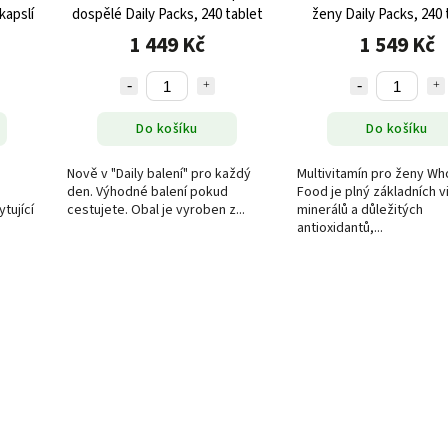
kapslí
dospělé Daily Packs, 240 tablet
ženy Daily Packs, 240 
1 449 Kč
1 549 Kč
Do košíku
Do košíku
Nově v "Daily balení" pro každý
Multivitamín pro ženy Wh
den. Výhodné balení pokud
Food je plný základních v
tující
cestujete. Obal je vyroben z...
minerálů a důležitých
antioxidantů,...