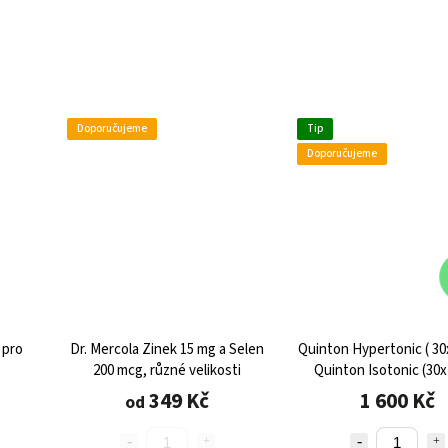
Doporučujeme
Tip
Doporučujeme
 pro
Dr. Mercola Zinek 15 mg a Selen
Quinton Hypertonic ( 30
200 mcg, různé velikosti
Quinton Isotonic (30
349 Kč
1 600 Kč
od