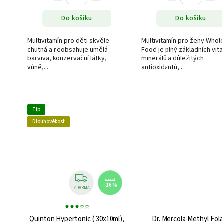
Do košíku
Do košíku
Multivitamín pro děti skvěle
Multivitamín pro ženy Whol
chutná a neobsahuje umělá
Food je plný základních vit
barviva, konzervační látky,
minerálů a důležitých
vůně,...
antioxidantů,...
Tip
Dlouhověkost
5 400 Kč
–16 %
ZDARMA
Quinton Hypertonic ( 30x10ml),
Dr. Mercola Methyl Fol