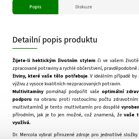
Popis
Diskuze
Detailní popis produktu
Žijete-li hektickým životním stylem
či ve vašem životě
zpracované potraviny a rychlé občerstvení, pravděpodobně 
živiny, které vaše tělo potřebuje
. V ideálním případě by
výživu z vysoce kvalitních nezpracovaných potravin.
Multivitamíny
pomáhají podpořit vaše
optimální zdrav
podporu
na obranu proti rostoucímu počtu zdravotním
multivitamínů je tento multivitamín pro dospělé
vyroben
přírodním, jak je to jen možné, což znamená, že
vaše t
využívá.
Dr. Mercola vybral přirozené zdroje pro jednotlivé složk