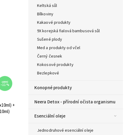
Keltská sůl
Bílkoviny
Kakaové produkty
9X korejská fialová bambusová sůl
Sušené plody
Med a produkty od včel
Černý česnek
Kokosové produkty
Bezlepkové
1 800 Kč
–11 %
Konopné produkty
Neera Detox - přírodní očista organismu
x10ml) +
x10ml)
Esenciální oleje
Jednodruhové esenciální oleje