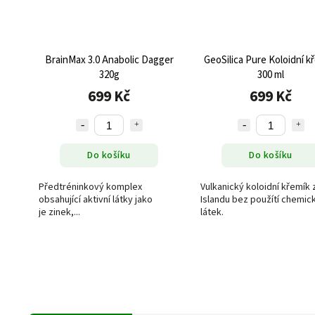
BrainMax 3.0 Anabolic Dagger
GeoSilica Pure Koloidní k
320g
300 ml
699 Kč
699 Kč
Do košíku
Do košíku
Předtréninkový komplex
Vulkanický koloidní křemík 
obsahující aktivní látky jako
Islandu bez použítí chemic
je zinek,...
látek.