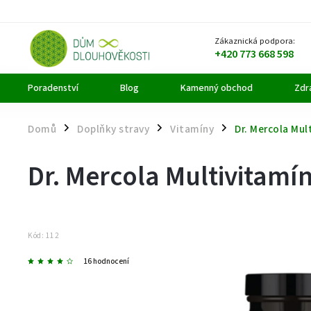
Zákaznická podpora:
+420 773 668 598
Poradenství
Blog
Kamenný obchod
Zdra
Domů
Doplňky stravy
Vitamíny
Dr. Mercola Mul
/
/
/
Dr. Mercola Multivitamín
Kód:
112
16 hodnocení