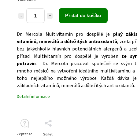
Přidat do košíku
Dr. Mercola Multivitamín pro dospělé je
plný zákl
vitamínů, minerálů a důležitých antioxidantů
, zcela př
bez jakýchkoliv hlavních potenciálních alergenů a zce
přísad. Multivitamín pro dospělé je vyroben
ze syr
potravin
. Dr. Mercola pracoval společně se svým
mnoho měsíců na vytvoření ideálního multivitamínu a 
toho nejlepšího možného výrobce. Každá dávka j
základních vitamínů, minerálů a důležitých antioxidantů.
Detailní informace
Zeptat se
Sdílet