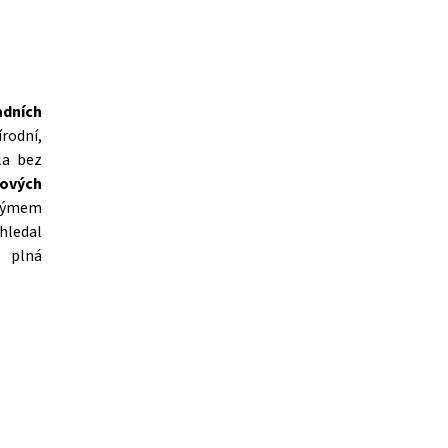
adních
írodní,
la bez
ových
 týmem
hledal
e plná