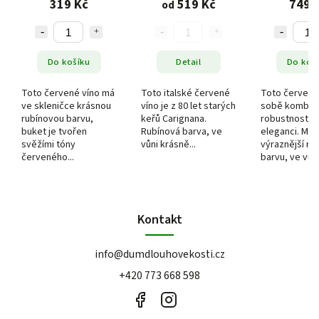
319 Kč
519 Kč
749 
od
Do košíku
Detail
Do koš
Toto červené víno má
Toto italské červené
Toto červené
ve skleničce krásnou
víno je z 80 let starých
sobě kombin
rubínovou barvu,
keřů Carignana.
robustnost a
buket je tvořen
Rubínová barva, ve
eleganci. Má
svěžími tóny
vůni krásně...
výraznější ru
červeného...
barvu, ve vůni.
Kontakt
info
@
dumdlouhovekosti.cz
+420 773 668 598