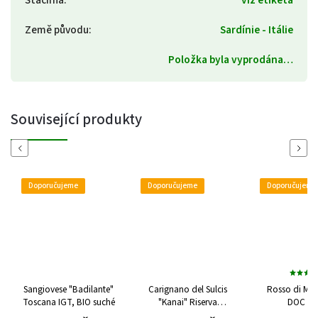
Stáčírna
:
viz etiketa
Země původu
:
Sardínie - Itálie
Položka byla vyprodána…
Související produkty
Previous
Next
Doporučujeme
Doporučujeme
Doporučujeme
Sangiovese "Badilante"
Carignano del Sulcis
Rosso di Mon
Toscana IGT, BIO suché
"Kanai" Riserva
DOC 20
2017/2018