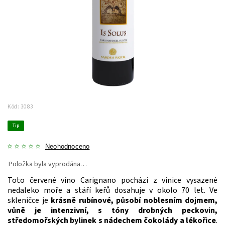
Kód:
3083
Tip
Neohodnoceno
Položka byla vyprodána…
Toto červené víno Carignano pochází z vinice vysazené
nedaleko moře a stáří keřů dosahuje v okolo 70 let. Ve
skleničce je
krásně rubínové, působí noblesním dojmem,
vůně je intenzivní, s tóny drobných peckovin,
středomořských bylinek s nádechem čokolády a lékořice
.