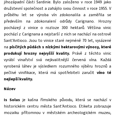
jihozápadní části Sardinie. Bylo založeno v roce 1949 jako
družstevní společnost a zahájilo svou činnost v roce 1955. V
průběhu let se výroba vín zdokonalila a zaměřila se
především na zdokonalení odrůdy Carignano. Hrozny
pocházejí z vinice o rozloze 300 hektarů. Většina vinic
pochází z Carignana a nejstarší z nich se nachází na ostrově
Sant'Antioco. Jsou to vinice staré nejméně 70 let, vysázené
na
písčitých půdách s nízkými hektarovými výnosy, které
produkují hrozny nejvyšší kvality.
Právě z těchto vinic
vyrábí vinařství svá nejkvalitnější červená vína. Každá
vyrobená láhev je výsledkem rozumného výběru hroznů a
pečlivé vinifikace, která má spotřebiteli zaručit
víno té
nejlepší kvality.
Název
Is Solus
je kašna římského původu, která se nachází v
historickém centru města Sant'Antioco. Etiketa zobrazuje
mozaiku přítomnou v městském archeologickém muzeu,