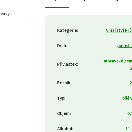
Horky.
Kategorie
:
Vinařství Pr
Druh
:
polosl
moravské zem
Přívlastek
:
Ročník
:
2
Typ
:
bílé 
Objem
:
0,
Alkohol
:
11