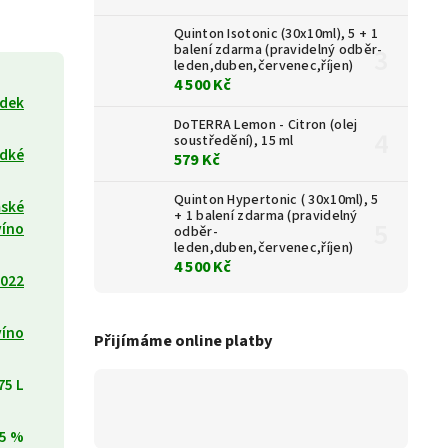
Quinton Isotonic (30x10ml), 5 + 1
balení zdarma (pravidelný odběr-
leden,duben,červenec,říjen)
4 500 Kč
ůdek
DoTERRA Lemon - Citron (olej
soustředění), 15 ml
adké
579 Kč
Quinton Hypertonic ( 30x10ml), 5
ské
+ 1 balení zdarma (pravidelný
víno
odběr-
leden,duben,červenec,říjen)
4 500 Kč
022
víno
Přijímáme online platby
75 L
,5 %