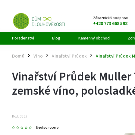
Zákaznická podpora:
+420 773 668 598
Poradenství
Blog
Kamenný obchod
Zdra
Domů
Víno
Vinařství Průdek
Vinařství Průdek 
/
/
/
Vinařství Průdek Mulle
zemské víno, polosladk
Kód:
3627
Neohodnoceno