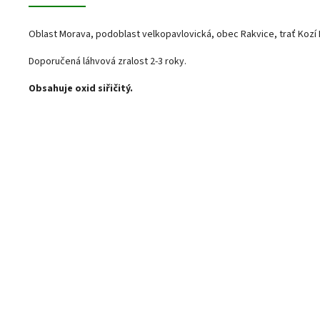
Oblast Morava, podoblast velkopavlovická, obec Rakvice, trať Kozí 
Doporučená láhvová zralost 2-3 roky.
Obsahuje oxid siřičitý.