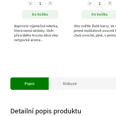
Do košíku
Do košíku
Naprosto výjimečná milerka,
Víno světle žluté barvy. Ve 
která nemá obdoby. Sběr
jemné muškátově-ovocné t
přezrálého hroznu dává vínu
chuti ovocité, plné, s jemno
netypické aroma...
Popis
Diskuze
Detailní popis produktu