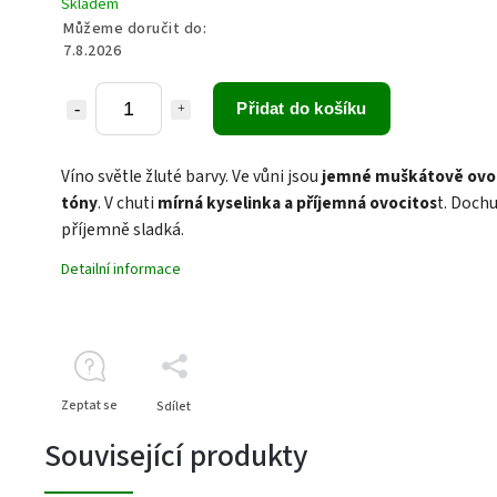
Skladem
Můžeme doručit do:
7.8.2026
Přidat do košíku
Víno světle žluté barvy. Ve vůni jsou
jemné muškátově ov
tóny
. V chuti
mírná kyselinka a příjemná ovocitos
t. Doch
příjemně sladká.
Detailní informace
Zeptat se
Sdílet
Související produkty