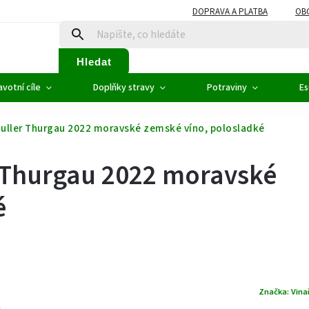
DOPRAVA A PLATBA
OB
Hledat
votní cíle
Doplňky stravy
Potraviny
Es
Muller Thurgau 2022 moravské zemské víno, polosladké
r Thurgau 2022 moravské
é
Značka:
Vina