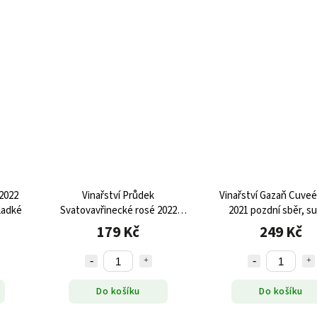
 2022
Vinařství Průdek
Vinařství Gazaň Cuveé
ladké
Svatovavřinecké rosé 2022
2021 pozdní sběr, s
moravské zemské víno,
179 Kč
249 Kč
polosuché
Do košíku
Do košíku