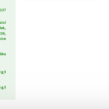
137
ství
dek,
226,
vice
lika
 g/l
 g/l