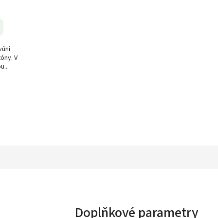
vůni
óny. V
u...
Doplňkové parametry