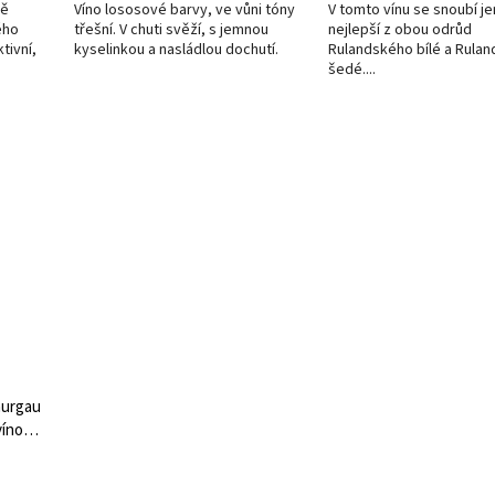
ně
Víno lososové barvy, ve vůni tóny
V tomto vínu se snoubí j
ého
třešní. V chuti svěží, s jemnou
nejlepší z obou odrůd
tivní,
kyselinkou a nasládlou dochutí.
Rulandského bílé a Rula
šedé....
hurgau
íno,