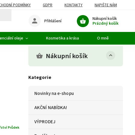
CHODNÍ PODMÍNKY
GDPR
KONTAKTY
NAPIŠTE NÁM
Nákupní košík
Přihlášení
Prázdný košík
enciální oleje
Kosmetika a krása
O mně
Nákupní košík
Kategorie
Novinky na e-shopu
AKČNÍ NABÍDKA!
VÝPRODEJ
řství Průdek