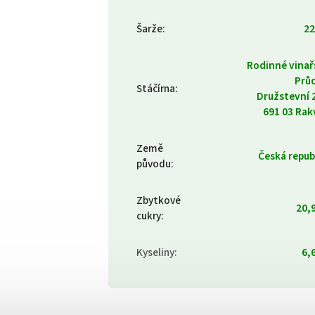
Šarže
:
22
Rodinné vinař
Prů
Stáčírna
:
Družstevní 
691 03 Rak
Země
Česká repub
původu
:
Zbytkové
20,9
cukry
:
Kyseliny
:
6,6