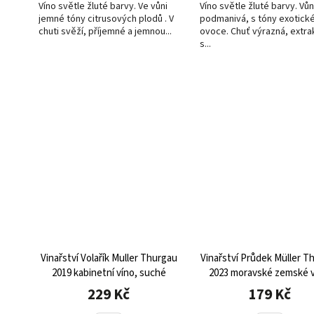
Víno světle žluté barvy. Ve vůni
Víno světle žluté barvy. Vů
jemné tóny citrusových plodů . V
podmanivá, s tóny exotick
chuti svěží, příjemné a jemnou...
ovoce. Chuť výrazná, extrak
s...
Vinařství Volařík Muller Thurgau
Vinařství Průdek Müller T
2019 kabinetní víno, suché
2023 moravské zemské v
suché
229 Kč
179 Kč