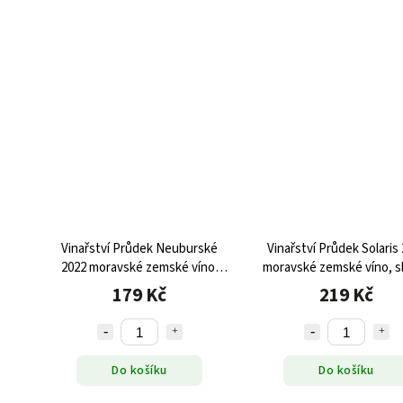
Vinařství Průdek Neuburské
Vinařství Průdek Solaris
2022 moravské zemské víno,
moravské zemské víno, s
suché
179 Kč
219 Kč
Do košíku
Do košíku