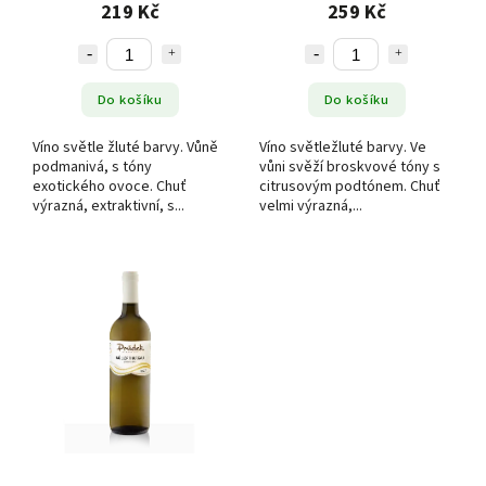
polosladké
víno, polosladké
219 Kč
259 Kč
Do košíku
Do košíku
Víno světle žluté barvy. Vůně
Víno světležluté barvy. Ve
podmanivá, s tóny
vůni svěží broskvové tóny s
exotického ovoce. Chuť
citrusovým podtónem. Chuť
výrazná, extraktivní, s...
velmi výrazná,...