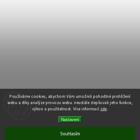
Používáme cookies, abychom Vám umožnili pohodlné prohlížení
webu a díky analýze provozu webu. neustále zlepšovali jeho funkce,
výkon a použitelnost.
Více informací
zde
.
Copyright 2026
Dům dlouhověkosti
. Všechna práva vyhrazena.
Nastavení
Upravit nastavení cookies
Vytvořil
Shoptet
| Design
Shoptak.cz
Souhlasím