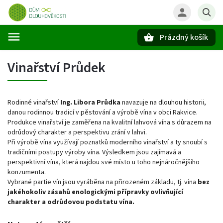
Prázdný košík
Hledat
Vinařství Průdek
Rodinné vinařství
Ing. Libora Průdka
navazuje na dlouhou historii,
danou rodinnou tradicí v pěstování a výrobě vína v obci Rakvice.
Produkce vinařství je zaměřena na kvalitní lahvová vína s důrazem na
odrůdový charakter a perspektivu zrání v lahvi.
Při výrobě vína využívají poznatků moderního vinařství a ty snoubí s
tradičními postupy výroby vína. Výsledkem jsou zajímavá a
perspektivní vína, která najdou své místo u toho nejnáročnějšího
konzumenta.
Vybrané partie vín jsou vyráběna na přirozeném základu, tj. vína
bez
jakéhokoliv zásahů enologickými přípravky ovlivňující
charakter a odrůdovou podstatu vína.