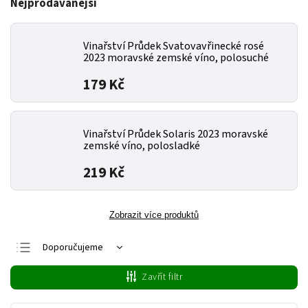
Nejprodávanější
Vinařství Průdek Svatovavřinecké rosé
2023 moravské zemské víno, polosuché
179 Kč
Vinařství Průdek Solaris 2023 moravské
zemské víno, polosladké
219 Kč
Zobrazit více produktů
Doporučujeme
Nejlevnější
Zavřít filtr
Nejdražší