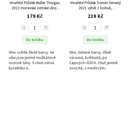
Vinařství Průdek Muller Thurgau
Vinařství Průdek Tramín červený
2022 moravské zemské víno,
2021 výběr z bobulí,
polosladké
polosladké
179 Kč
239 Kč
Do košíku
Do košíku
Víno světle žluté barvy. Ve
Víno zlatavé barvy. Vůně
vůni jsou jemné muškátově
výrazná, květnatá, po
ovocné tóny. V chuti mírná
čajových růžích. Chuť jemně
kyselinka a...
ovocitá, s medovým...