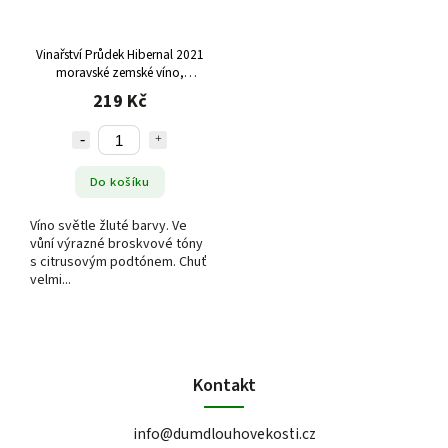
Vinařství Průdek Hibernal 2021
moravské zemské víno,
polosladké
219 Kč
Do košíku
Víno světle žluté barvy. Ve
vůní výrazné broskvové tóny
s citrusovým podtónem. Chuť
velmi...
Kontakt
info
@
dumdlouhovekosti.cz