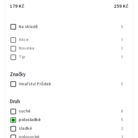
Nejprodávanější
179
Kč
259
Kč
Abecedně
Na skladě
5
Akce
0
Novinka
0
Tip
0
Značky
Vinařství Průdek
5
Druh
suché
6
polosladké
5
sladké
2
polosuché
3