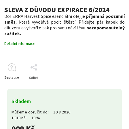
SLEVA Z DŮVODU EXPIRACE 6/2024
DoTERRA Harvest Spice esenciální olej je
příjemná podzimní
směs
, která vyvolává pocit štěstí. Přidejte pár kapek do
difuzéru a vytvořte tak pro svou návštěvu
nezapomenutelný
zážitek.
Detailní informace
Zeptat se
Sdílet
Skladem
Můžeme doručit do:
10.8.2026
1 010 Kč
–10 %