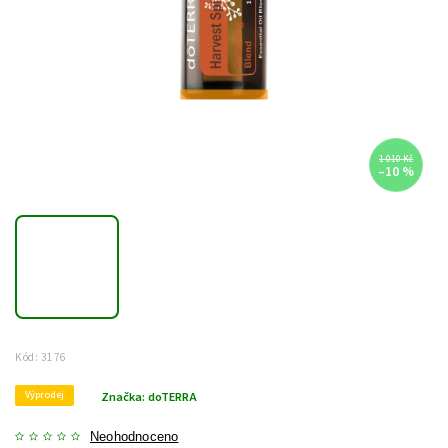
1 010 Kč
–10 %
Kód:
3176
Výprodej
Značka:
doTERRA
Neohodnoceno