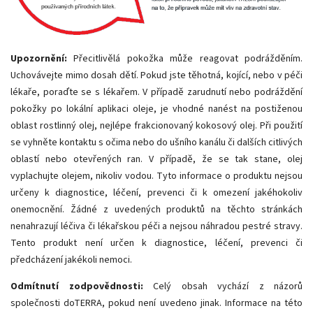
Upozornění:
Přecitlivělá pokožka může reagovat podrážděním.
Uchovávejte mimo dosah dětí. Pokud jste těhotná, kojící, nebo v péči
lékaře, poraďte se s lékařem. V případě zarudnutí nebo podráždění
pokožky po lokální aplikaci oleje, je vhodné nanést na postiženou
oblast rostlinný olej, nejlépe frakcionovaný kokosový olej. Při použití
se vyhněte kontaktu s očima nebo do ušního kanálu či dalších citlivých
oblastí nebo otevřených ran. V případě, že se tak stane, olej
vyplachujte olejem, nikoliv vodou. Tyto informace o produktu nejsou
určeny k diagnostice, léčení, prevenci či k omezení jakéhokoliv
onemocnění. Žádné z uvedených produktů na těchto stránkách
nenahrazují léčiva či lékařskou péči a nejsou náhradou pestré stravy.
Tento produkt není určen k diagnostice, léčení, prevenci či
předcházení jakékoli nemoci.
Odmítnutí zodpovědnosti:
Celý obsah vychází z názorů
společnosti doTERRA, pokud není uvedeno jinak. Informace na této