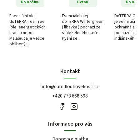
Do košíku
Detail
Do koš
Esenciální olej
Esenciální olej
DoTERRA On 
doTERRA Tea Tree
doTERRA Wintergreen
je velmi účinn
(olej energetických
( libavka ) pochází ze
ochranná sm
hranic) neboli
stálezeleného keře.
pocházející ji
Malaleuca je velice
Pyšní se...
indiánského k
oblíbený...
Kontakt
info
@
dumdlouhovekosti.cz
+420 773 668 598
Informace pro vás
Doprava a platba