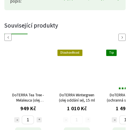
popis
:
Související produkty
Previous
Next
Dlouhověkost
Tip
DoTERRA Tea Tree -
DoTERRA Wintergreen
DoTERRA On
Melaleuca (olej
(olej oddání se), 15 ml
(ochranná smě
energetických hranic),
949 Kč
1 010 Kč
1 499
15 ml