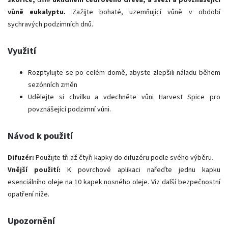
skořice;
dále
uklidnění cedrového dřeva; a svěží a povznášející
vůně eukalyptu.
Zažijte bohaté, uzemňující vůně v období
sychravých podzimních dnů.
Využití
Rozptylujte se po celém domě, abyste zlepšili náladu během
sezónních změn
Udělejte si chvilku a vdechněte vůni Harvest Spice pro
povznášející podzimní vůni.
Návod k použití
Difuzér:
Použijte tři až čtyři kapky do difuzéru podle svého výběru.
Vnější použití:
K povrchové aplikaci nařeďte jednu kapku
esenciálního oleje na 10 kapek nosného oleje.
Viz další bezpečnostní
opatření níže.
Upozornění