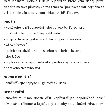
Máta klasnatá. Gelové kuličky SuperMint, které vám dodají příval
chladivé mátové příchuti, ve vás zanechají pocit svěžesti. Zejména po
velkém jídle vám poskytnout lehkou, zklidňující úlevu.
POUŽITÍ
• Používejte je při cestování nebo po velkých jídlech pro
dosažení příležitostné úlevy a zklidnění.
• Rozpusťte jednu gelovou kuličku pro pocit osvěžení
a oživení smyslů.
• Praktickou lahvičku noste s sebou v kabelce, batohu
nebo tašce.
• Doplňky stravy nejsou náhradou pestré a vyvážené stravy
a zdravého životního stylu.
NÁVOD K POUŽITÍ
Denně užívejte nejvýše 10 gelových kuliček.
UPOZORNĚNÍ
Uchovávejte mimo dosah dětí. Nepřekračujte doporučené denní
dávkování. Těhotné a kojící ženy a osoby se známými zdravotními