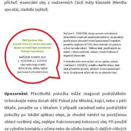
příchuť: esenciální olej z nadzemních částí máty klasnaté (Mentha
spicata), sladidlo (xylitol).
Upozornění:
Přecitlivělá pokožka může reagovat podrážděním.
Uchovávejte mimo dosah dětí. Pokud jste těhotná, kojící, nebo v péči
lékaře, poraďte se s lékařem. V případě zarudnutí nebo podráždění
pokožky po lokální aplikaci oleje, je vhodné nanést na postiženou
oblast rostlinný olej, nejlépe frakcionovaný kokosový olej. Při použití
se vyhněte kontaktu s očima nebo do ušního kanálu či dalších citlivých