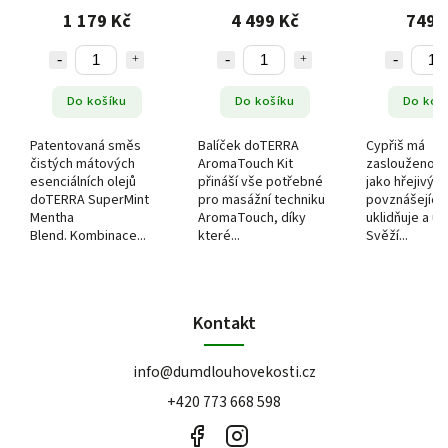
mátových esenciálních
sada AromaTouch 8x5
plynutí), 
1 179 Kč
4 499 Kč
749 
olejů), 15 ml
ml
Do košíku
Do košíku
Do koš
Patentovaná směs
Balíček doTERRA
Cypřiš má
čistých mátových
AromaTouch Kit
zaslouženou 
esenciálních olejů
přináší vše potřebné
jako hřejivý a
doTERRA SuperMint
pro masážní techniku
povznášející o
Mentha
AromaTouch, díky
uklidňuje a uv
Blend. Kombinace...
které...
Svěží...
Kontakt
info
@
dumdlouhovekosti.cz
+420 773 668 598