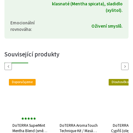
klasnaté (Mentha spicata), sladidlo
(xylitol).
Emocionální
Oživení smyslů.
rovnováha
:
Související produkty
Previous
Next
Doporučujeme
Dlouhověkost
DoTERRA SuperMint
DoTERRA AromaTouch
DoTERRA Cyp
Mentha Blend (směs
Technique Kit / Masážní
Cypřiš (olej 