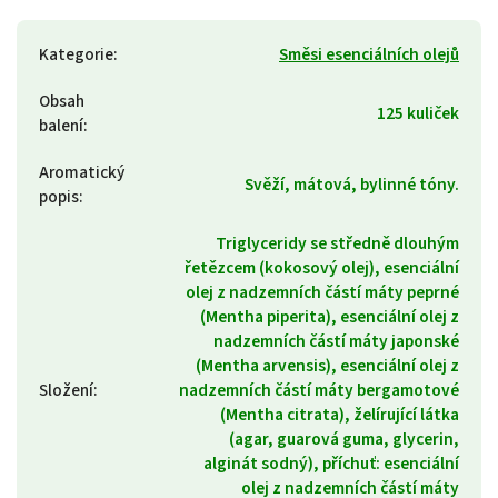
Kategorie
:
Směsi esenciálních olejů
Obsah
125 kuliček
balení
:
Aromatický
Svěží, mátová, bylinné tóny.
popis
:
Triglyceridy se středně dlouhým
řetězcem (kokosový olej), esenciální
olej z nadzemních částí máty peprné
(Mentha piperita), esenciální olej z
nadzemních částí máty japonské
(Mentha arvensis), esenciální olej z
Složení
:
nadzemních částí máty bergamotové
(Mentha citrata), želírující látka
(agar, guarová guma, glycerin,
alginát sodný), příchuť: esenciální
olej z nadzemních částí máty