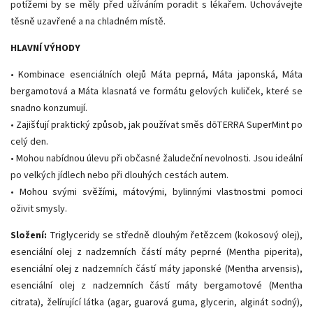
potížemi by se měly před užíváním poradit s lékařem. Uchovávejte
těsně uzavřené a na chladném místě.
HLAVNÍ VÝHODY
• Kombinace esenciálních olejů Máta peprná, Máta japonská, Máta
bergamotová a Máta klasnatá ve formátu gelových kuliček, které se
snadno konzumují.
• Zajišťují praktický způsob, jak používat směs dōTERRA SuperMint po
celý den.
• Mohou nabídnou úlevu při občasné žaludeční nevolnosti. Jsou ideální
po velkých jídlech nebo při dlouhých cestách autem.
• Mohou svými svěžími, mátovými, bylinnými vlastnostmi pomoci
oživit smysly.
Složení:
Triglyceridy se středně dlouhým řetězcem (kokosový olej),
esenciální olej z nadzemních částí máty peprné (Mentha piperita),
esenciální olej z nadzemních částí máty japonské (Mentha arvensis),
esenciální olej z nadzemních částí máty bergamotové (Mentha
citrata), želírující látka (agar, guarová guma, glycerin, alginát sodný),