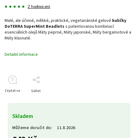
2 hodnocení
Malé, ale účinné, měkké, praktické, vegetariánské gelové
kuličky
DoTERRA SuperMint Beadlets
s patentovanou kombinací
esenciálních olejů Máty peprné, Máty japonské, Máty bergamotové a
Máty klasnaté.
Detailní informace
Zeptat se
Sdílet
Skladem
Můžeme doručit do:
11.8.2026